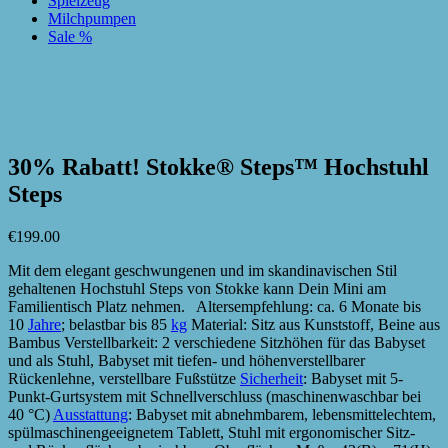
Spielzeug
Milchpumpen
Sale %
zur Wunschliste hinzufügen
zur Wunschliste hinzufügen
30% Rabatt! Stokke® Steps™ Hochstuhl
Steps
€
199.00
Mit dem elegant geschwungenen und im skandinavischen Stil
gehaltenen Hochstuhl Steps von Stokke kann Dein Mini am
Familientisch Platz nehmen. Altersempfehlung: ca. 6 Monate bis
10
Jahre
; belastbar bis 85
kg
Material: Sitz aus Kunststoff, Beine aus
Bambus Verstellbarkeit: 2 verschiedene Sitzhöhen für das Babyset
und als Stuhl, Babyset mit tiefen- und höhenverstellbarer
Rückenlehne, verstellbare Fußstütze
Sicherheit
: Babyset mit 5-
Punkt-Gurtsystem mit Schnellverschluss (maschinenwaschbar bei
40 °C)
Ausstattung
: Babyset mit abnehmbarem, lebensmittelechtem,
spülmaschinengeeignetem Tablett, Stuhl mit ergonomischer Sitz-