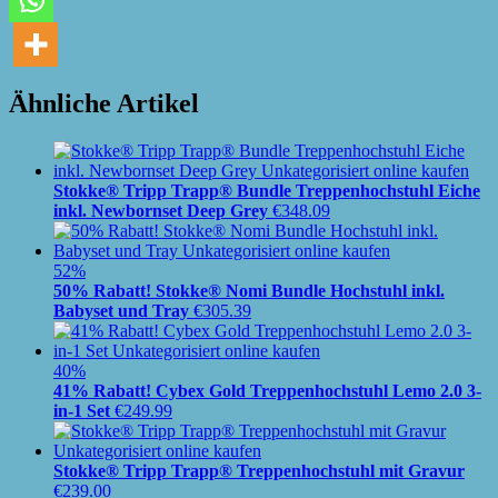
Ähnliche Artikel
Stokke® Tripp Trapp® Bundle Treppenhochstuhl Eiche
inkl. Newbornset Deep Grey
€
348.09
52%
50% Rabatt! Stokke® Nomi Bundle Hochstuhl inkl.
Babyset und Tray
€
305.39
40%
41% Rabatt! Cybex Gold Treppenhochstuhl Lemo 2.0 3-
in-1 Set
€
249.99
Stokke® Tripp Trapp® Treppenhochstuhl mit Gravur
€
239.00