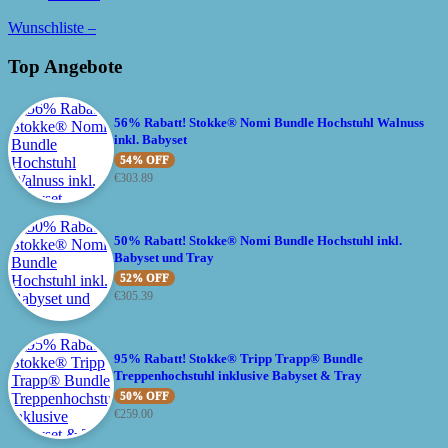
Wunschliste –
Top Angebote
56% Rabatt! Stokke® Nomi Bundle Hochstuhl Walnuss
inkl. Babyset
54% OFF
€
303.89
50% Rabatt! Stokke® Nomi Bundle Hochstuhl inkl.
Babyset und Tray
52% OFF
€
305.39
95% Rabatt! Stokke® Tripp Trapp® Bundle
Treppenhochstuhl inklusive Babyset & Tray
50% OFF
€
259.00