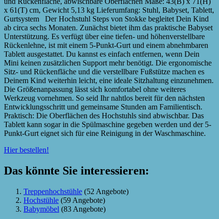
und Rückenfläche, abwischbare Oberflächen Maße: 43(B) x 71(H)
x 61(T) cm, Gewicht 5,13 kg Lieferumfang: Stuhl, Babyset, Tablett,
Gurtsystem Der Hochstuhl Steps von Stokke begleitet Dein Kind
ab circa sechs Monaten. Zunächst bietet ihm das praktische Babyset
Unterstützung. Es verfügt über eine tiefen- und höhenverstellbare
Rückenlehne, ist mit einem 5-Punkt-Gurt und einem abnehmbaren
Tablett ausgestattet. Du kannst es einfach entfernen, wenn Dein
Mini keinen zusätzlichen Support mehr benötigt. Die ergonomische
Sitz- und Rückenfläche und die verstellbare Fußstütze machen es
Deinem Kind weiterhin leicht, eine ideale Sitzhaltung einzunehmen.
Die Größenanpassung lässt sich komfortabel ohne weiteres
Werkzeug vornehmen. So seid Ihr nahtlos bereit für den nächsten
Entwicklungsschritt und gemeinsame Stunden am Familientisch.
Praktisch: Die Oberflächen des Hochstuhls sind abwischbar. Das
Tablett kann sogar in die Spülmaschine gegeben werden und der 5-
Punkt-Gurt eignet sich für eine Reinigung in der Waschmaschine.
Hier bestellen!
Das könnte Sie interessieren:
Treppenhochstühle
(52 Angebote)
Hochstühle
(59 Angebote)
Babymöbel
(83 Angebote)