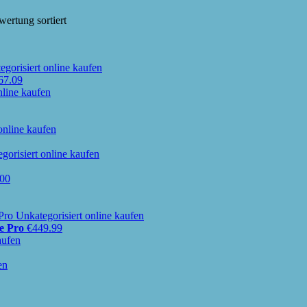
ertung sortiert
67.09
.00
e Pro
€
449.99