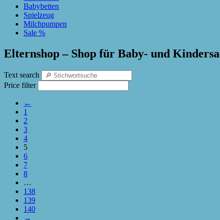
Babybetten
Spielzeug
Milchpumpen
Sale %
Elternshop – Shop für Baby- und Kinders
Text search
Price filter
←
1
2
3
4
5
6
7
8
…
138
139
140
→