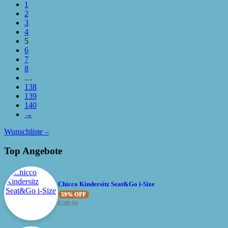
1
2
3
4
5
6
7
8
…
138
139
140
→
Wunschliste –
Top Angebote
Chicco Kindersitz Seat&Go i-Size
59% OFF
€
189.99