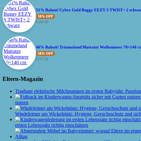
51% Rabatt! Cybex Gold Buggy EEZY S TWIST+ 2 schwa
59% OFF
€
340.99
46% Rabatt! Träumeland Matratze Wolkenmeer 70×140 
58% OFF
€
167.99
Eltern-Magazin
Tragbare elektrische Milchpumpen im ersten Babyjahr: Passfor
nutzen
Windeleimer am Wickelplatz: Hygiene, Geruchsschutz und siche
ersten Lebensjahr richtig einschätzen