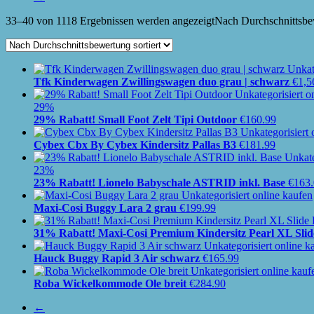
33–40 von 1118 Ergebnissen werden angezeigt
Nach Durchschnittsbew
Tfk Kinderwagen Zwillingswagen duo grau | schwarz
€
1,5
29%
29% Rabatt! Small Foot Zelt Tipi Outdoor
€
160.99
Cybex Cbx By Cybex Kindersitz Pallas B3
€
181.99
23%
23% Rabatt! Lionelo Babyschale ASTRID inkl. Base
€
163
Maxi-Cosi Buggy Lara 2 grau
€
199.99
31% Rabatt! Maxi-Cosi Premium Kindersitz Pearl XL Slid
Hauck Buggy Rapid 3 Air schwarz
€
165.99
Roba Wickelkommode Ole breit
€
284.90
←