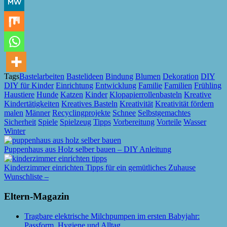
Tags
Bastelarbeiten
Bastelideen
Bindung
Blumen
Dekoration
DIY
DIY für Kinder
Einrichtung
Entwicklung
Familie
Familien
Frühling
Haustiere
Hunde
Katzen
Kinder
Klopapierrollenbasteln
Kreative
Kindertätigkeiten
Kreatives Basteln
Kreativität
Kreativität fördern
malen
Männer
Recyclingprojekte
Schnee
Selbstgemachtes
Sicherheit
Spiele
Spielzeug
Tipps
Vorbereitung
Vorteile
Wasser
Winter
Puppenhaus aus Holz selber bauen – DIY Anleitung
Kinderzimmer einrichten Tipps für ein gemütliches Zuhause
Wunschliste –
Eltern-Magazin
Tragbare elektrische Milchpumpen im ersten Babyjahr:
Passform, Hygiene und Alltag