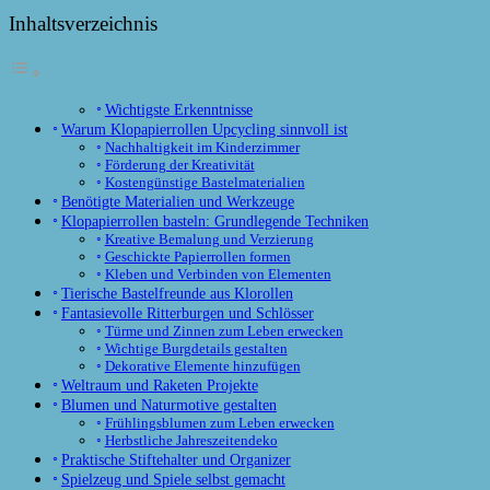
Inhaltsverzeichnis
Wichtigste Erkenntnisse
Warum Klopapierrollen Upcycling sinnvoll ist
Nachhaltigkeit im Kinderzimmer
Förderung der Kreativität
Kostengünstige Bastelmaterialien
Benötigte Materialien und Werkzeuge
Klopapierrollen basteln: Grundlegende Techniken
Kreative Bemalung und Verzierung
Geschickte Papierrollen formen
Kleben und Verbinden von Elementen
Tierische Bastelfreunde aus Klorollen
Fantasievolle Ritterburgen und Schlösser
Türme und Zinnen zum Leben erwecken
Wichtige Burgdetails gestalten
Dekorative Elemente hinzufügen
Weltraum und Raketen Projekte
Blumen und Naturmotive gestalten
Frühlingsblumen zum Leben erwecken
Herbstliche Jahreszeitendeko
Praktische Stiftehalter und Organizer
Spielzeug und Spiele selbst gemacht