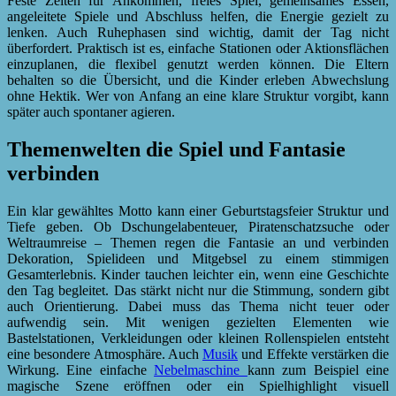
Feste Zeiten für Ankommen, freies Spiel, gemeinsames Essen,
angeleitete Spiele und Abschluss helfen, die Energie gezielt zu
lenken. Auch Ruhephasen sind wichtig, damit der Tag nicht
überfordert. Praktisch ist es, einfache Stationen oder Aktionsflächen
einzuplanen, die flexibel genutzt werden können. Die Eltern
behalten so die Übersicht, und die Kinder erleben Abwechslung
ohne Hektik. Wer von Anfang an eine klare Struktur vorgibt, kann
später auch spontaner agieren.
Themenwelten die Spiel und Fantasie
verbinden
Ein klar gewähltes Motto kann einer Geburtstagsfeier Struktur und
Tiefe geben. Ob Dschungelabenteuer, Piratenschatzsuche oder
Weltraumreise – Themen regen die Fantasie an und verbinden
Dekoration, Spielideen und Mitgebsel zu einem stimmigen
Gesamterlebnis. Kinder tauchen leichter ein, wenn eine Geschichte
den Tag begleitet. Das stärkt nicht nur die Stimmung, sondern gibt
auch Orientierung. Dabei muss das Thema nicht teuer oder
aufwendig sein. Mit wenigen gezielten Elementen wie
Bastelstationen, Verkleidungen oder kleinen Rollenspielen entsteht
eine besondere Atmosphäre. Auch
Musik
und Effekte verstärken die
Wirkung. Eine einfache
Nebelmaschine
kann zum Beispiel eine
magische Szene eröffnen oder ein Spielhighlight visuell