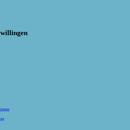
willingen
lingen
ung