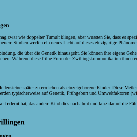
ngen
 mag zwar wie doppelter Tumult klingen, aber wussten Sie, dass es spez
neuere Studien werfen ein neues Licht auf dieses einzigartige Phänome
erbindung, die über die Genetik hinausgeht. Sie können ihre eigene Geh
prechen. Während diese frühe Form der Zwillingskommunikation ihnen er
Meilensteine später zu erreichen als einzelgeborene Kinder. Diese Meile
werden typischerweise auf Genetik, Frühgeburt und Umweltfaktoren (wi
t erlernt hat, das andere Kind dies nachahmt und kurz darauf die Fähig
illingen
ingen