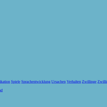
kation
Spiele
Sprachentwicklung
Ursachen
Verhalten
Zwillinge
Zwill
nd