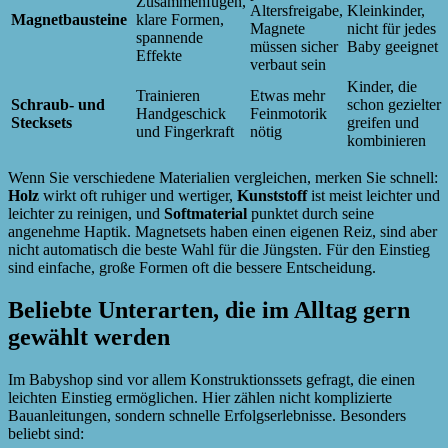
Zusammenfügen,
Altersfreigabe,
Kleinkinder,
Magnetbausteine
klare Formen,
Magnete
nicht für jedes
spannende
müssen sicher
Baby geeignet
Effekte
verbaut sein
Kinder, die
Trainieren
Etwas mehr
Schraub- und
schon gezielter
Handgeschick
Feinmotorik
Stecksets
greifen und
und Fingerkraft
nötig
kombinieren
Wenn Sie verschiedene Materialien vergleichen, merken Sie schnell:
Holz
wirkt oft ruhiger und wertiger,
Kunststoff
ist meist leichter und
leichter zu reinigen, und
Softmaterial
punktet durch seine
angenehme Haptik. Magnetsets haben einen eigenen Reiz, sind aber
nicht automatisch die beste Wahl für die Jüngsten. Für den Einstieg
sind einfache, große Formen oft die bessere Entscheidung.
Beliebte Unterarten, die im Alltag gern
gewählt werden
Im Babyshop sind vor allem Konstruktionssets gefragt, die einen
leichten Einstieg ermöglichen. Hier zählen nicht komplizierte
Bauanleitungen, sondern schnelle Erfolgserlebnisse. Besonders
beliebt sind: