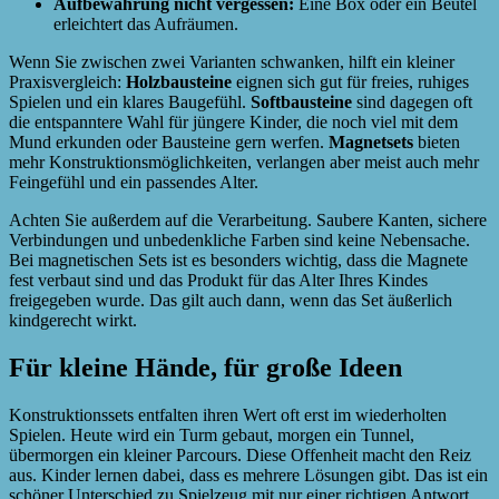
Aufbewahrung nicht vergessen:
Eine Box oder ein Beutel
erleichtert das Aufräumen.
Wenn Sie zwischen zwei Varianten schwanken, hilft ein kleiner
Praxisvergleich:
Holzbausteine
eignen sich gut für freies, ruhiges
Spielen und ein klares Baugefühl.
Softbausteine
sind dagegen oft
die entspanntere Wahl für jüngere Kinder, die noch viel mit dem
Mund erkunden oder Bausteine gern werfen.
Magnetsets
bieten
mehr Konstruktionsmöglichkeiten, verlangen aber meist auch mehr
Feingefühl und ein passendes Alter.
Achten Sie außerdem auf die Verarbeitung. Saubere Kanten, sichere
Verbindungen und unbedenkliche Farben sind keine Nebensache.
Bei magnetischen Sets ist es besonders wichtig, dass die Magnete
fest verbaut sind und das Produkt für das Alter Ihres Kindes
freigegeben wurde. Das gilt auch dann, wenn das Set äußerlich
kindgerecht wirkt.
Für kleine Hände, für große Ideen
Konstruktionssets entfalten ihren Wert oft erst im wiederholten
Spielen. Heute wird ein Turm gebaut, morgen ein Tunnel,
übermorgen ein kleiner Parcours. Diese Offenheit macht den Reiz
aus. Kinder lernen dabei, dass es mehrere Lösungen gibt. Das ist ein
schöner Unterschied zu Spielzeug mit nur einer richtigen Antwort.