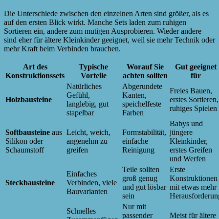
Die Unterschiede zwischen den einzelnen Arten sind größer, als es
auf den ersten Blick wirkt. Manche Sets laden zum ruhigen
Sortieren ein, andere zum mutigen Ausprobieren. Wieder andere
sind eher für ältere Kleinkinder geeignet, weil sie mehr Technik oder
mehr Kraft beim Verbinden brauchen.
Art des
Typische
Worauf Sie
Gut geeignet
Konstruktionssets
Vorteile
achten sollten
für
Natürliches
Abgerundete
Freies Bauen,
Gefühl,
Kanten,
Holzbausteine
erstes Sortieren,
langlebig, gut
speichelfeste
ruhiges Spielen
stapelbar
Farben
Babys und
Softbausteine
aus
Leicht, weich,
Formstabilität,
jüngere
Silikon oder
angenehm zu
einfache
Kleinkinder,
Schaumstoff
greifen
Reinigung
erstes Greifen
und Werfen
Teile sollten
Erste
Einfaches
groß genug
Konstruktionen
Steckbausteine
Verbinden, viele
und gut lösbar
mit etwas mehr
Bauvarianten
sein
Herausforderun
Nur mit
Schnelles
passender
Meist für ältere