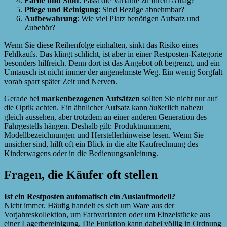
Farbe und Stoff
: Passt die Variante zu Ihrem Alltag?
Pflege und Reinigung
: Sind Bezüge abnehmbar?
Aufbewahrung
: Wie viel Platz benötigen Aufsatz und
Zubehör?
Wenn Sie diese Reihenfolge einhalten, sinkt das Risiko eines
Fehlkaufs. Das klingt schlicht, ist aber in einer Restposten-Kategorie
besonders hilfreich. Denn dort ist das Angebot oft begrenzt, und ein
Umtausch ist nicht immer der angenehmste Weg. Ein wenig Sorgfalt
vorab spart später Zeit und Nerven.
Gerade bei
markenbezogenen Aufsätzen
sollten Sie nicht nur auf
die Optik achten. Ein ähnlicher Aufsatz kann äußerlich nahezu
gleich aussehen, aber trotzdem an einer anderen Generation des
Fahrgestells hängen. Deshalb gilt: Produktnummern,
Modellbezeichnungen und Herstellerhinweise lesen. Wenn Sie
unsicher sind, hilft oft ein Blick in die alte Kaufrechnung des
Kinderwagens oder in die Bedienungsanleitung.
Fragen, die Käufer oft stellen
Ist ein Restposten automatisch ein Auslaufmodell?
Nicht immer. Häufig handelt es sich um Ware aus der
Vorjahreskollektion, um Farbvarianten oder um Einzelstücke aus
einer Lagerbereinigung. Die Funktion kann dabei völlig in Ordnung