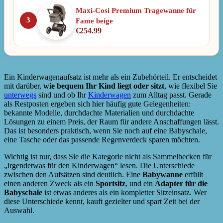
Maxi-Cosi Premium Tragewanne für
3
Fame beige
€
254.99
Ein Kinderwagenaufsatz ist mehr als ein Zubehörteil. Er entscheidet
mit darüber,
wie bequem Ihr Kind liegt oder sitzt
, wie flexibel Sie
unterwegs
sind und ob Ihr
Kinderwagen
zum Alltag passt. Gerade
als Restposten ergeben sich hier häufig gute Gelegenheiten:
bekannte Modelle, durchdachte Materialien und durchdachte
Lösungen zu einem Preis, der Raum für andere Anschaffungen lässt.
Das ist besonders praktisch, wenn Sie noch auf eine Babyschale,
eine Tasche oder das passende Regenverdeck sparen möchten.
Wichtig ist nur, dass Sie die Kategorie nicht als Sammelbecken für
„irgendetwas für den Kinderwagen“ lesen. Die Unterschiede
zwischen den Aufsätzen sind deutlich. Eine
Babywanne
erfüllt
einen anderen Zweck als ein
Sportsitz
, und ein
Adapter für die
Babyschale
ist etwas anderes als ein kompletter Sitzeinsatz. Wer
diese Unterschiede kennt, kauft gezielter und spart Zeit bei der
Auswahl.