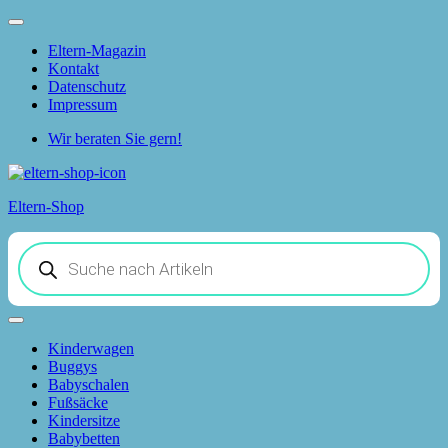
Skip
to
Eltern-Magazin
the
Kontakt
content
Datenschutz
Impressum
Wir beraten Sie gern!
Eltern-Shop
Products
search
Kinderwagen
Buggys
Babyschalen
Fußsäcke
Kindersitze
Babybetten