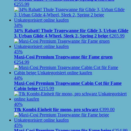
€
255.99
34%
34% Rabatt! Thule Tragewanne für Glide 3, Urban Glide
3, Urban Glide 4-Wheel, Sleek 2, Spring 2 beige
€
265.99
45%
Maxi-Cosi Premium Tragewanne für Fame gruen
€
254.99
44%
Maxi-Cosi Premium Tragewanne Cabin Cot für Fame
Cabin beige
€
215.99
40%
Tfk Kombi-Einheit für mono, pro schwarz
€
399.00
45%
Maxi-Cosi Premium Tragewanne für Fame beige
€
254.99