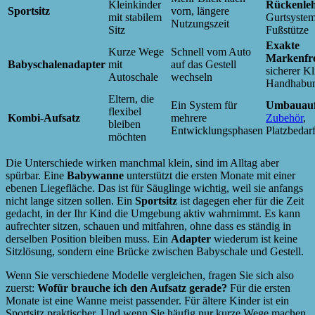
Kleinkinder
Rückenle
Sportsitz
vorn, längere
mit stabilem
Gurtsystem
Nutzungszeit
Sitz
Fußstütze
Exakte
Kurze Wege
Schnell vom Auto
Markenfr
Babyschalenadapter
mit
auf das Gestell
sicherer Kl
Autoschale
wechseln
Handhabu
Eltern, die
Ein System für
Umbauau
flexibel
Kombi-Aufsatz
mehrere
Zubehör
,
bleiben
Entwicklungsphasen
Platzbedar
möchten
Die Unterschiede wirken manchmal klein, sind im Alltag aber
spürbar. Eine
Babywanne
unterstützt die ersten Monate mit einer
ebenen Liegefläche. Das ist für Säuglinge wichtig, weil sie anfangs
nicht lange sitzen sollen. Ein
Sportsitz
ist dagegen eher für die Zeit
gedacht, in der Ihr Kind die Umgebung aktiv wahrnimmt. Es kann
aufrechter sitzen, schauen und mitfahren, ohne dass es ständig in
derselben Position bleiben muss. Ein
Adapter
wiederum ist keine
Sitzlösung, sondern eine Brücke zwischen Babyschale und Gestell.
Wenn Sie verschiedene Modelle vergleichen, fragen Sie sich also
zuerst:
Wofür brauche ich den Aufsatz gerade?
Für die ersten
Monate ist eine Wanne meist passender. Für ältere Kinder ist ein
Sportsitz praktischer. Und wenn Sie häufig nur kurze Wege machen,