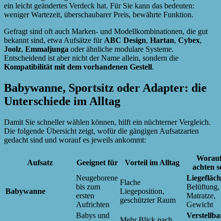
ein leicht geändertes Verdeck hat. Für Sie kann das bedeuten:
weniger Wartezeit, überschaubarer Preis, bewährte Funktion.
Gefragt sind oft auch Marken- und Modellkombinationen, die gut
bekannt sind, etwa Aufsätze für
ABC Design
,
Hartan
,
Cybex
,
Joolz
,
Emmaljunga
oder ähnliche modulare Systeme.
Entscheidend ist aber nicht der Name allein, sondern die
Kompatibilität mit dem vorhandenen Gestell
.
Babywanne, Sportsitz oder Adapter: die
Unterschiede im Alltag
Damit Sie schneller wählen können, hilft ein nüchterner Vergleich.
Die folgende Übersicht zeigt, wofür die gängigen Aufsatzarten
gedacht sind und worauf es jeweils ankommt:
Worauf
Aufsatz
Geeignet für
Vorteil im Alltag
achten s
Neugeborene
Liegefläch
Flache
bis zum
Belüftung,
Babywanne
Liegeposition,
ersten
Matratze,
geschützter Raum
Aufrichten
Gewicht
Babys und
Verstellba
Mehr Blick nach