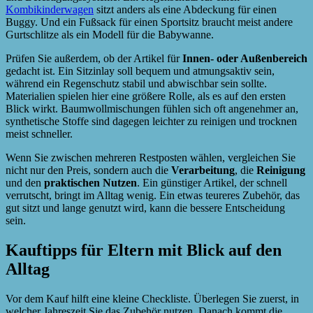
Kombikinderwagen
sitzt anders als eine Abdeckung für einen
Buggy. Und ein Fußsack für einen Sportsitz braucht meist andere
Gurtschlitze als ein Modell für die Babywanne.
Prüfen Sie außerdem, ob der Artikel für
Innen- oder Außenbereich
gedacht ist. Ein Sitzinlay soll bequem und atmungsaktiv sein,
während ein Regenschutz stabil und abwischbar sein sollte.
Materialien spielen hier eine größere Rolle, als es auf den ersten
Blick wirkt. Baumwollmischungen fühlen sich oft angenehmer an,
synthetische Stoffe sind dagegen leichter zu reinigen und trocknen
meist schneller.
Wenn Sie zwischen mehreren Restposten wählen, vergleichen Sie
nicht nur den Preis, sondern auch die
Verarbeitung
, die
Reinigung
und den
praktischen Nutzen
. Ein günstiger Artikel, der schnell
verrutscht, bringt im Alltag wenig. Ein etwas teureres Zubehör, das
gut sitzt und lange genutzt wird, kann die bessere Entscheidung
sein.
Kauftipps für Eltern mit Blick auf den
Alltag
Vor dem Kauf hilft eine kleine Checkliste. Überlegen Sie zuerst, in
welcher Jahreszeit Sie das Zubehör nutzen. Danach kommt die