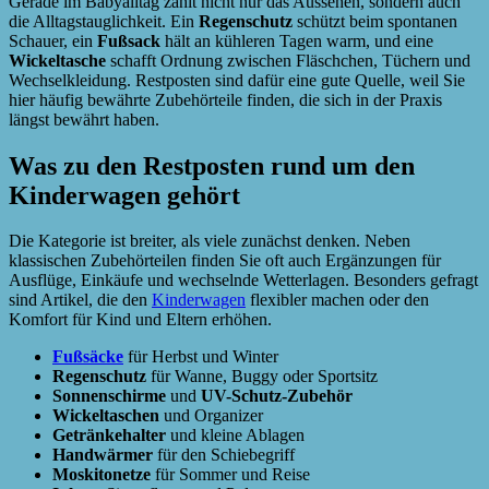
Gerade im Babyalltag zählt nicht nur das Aussehen, sondern auch
die Alltagstauglichkeit. Ein
Regenschutz
schützt beim spontanen
Schauer, ein
Fußsack
hält an kühleren Tagen warm, und eine
Wickeltasche
schafft Ordnung zwischen Fläschchen, Tüchern und
Wechselkleidung. Restposten sind dafür eine gute Quelle, weil Sie
hier häufig bewährte Zubehörteile finden, die sich in der Praxis
längst bewährt haben.
Was zu den Restposten rund um den
Kinderwagen gehört
Die Kategorie ist breiter, als viele zunächst denken. Neben
klassischen Zubehörteilen finden Sie oft auch Ergänzungen für
Ausflüge, Einkäufe und wechselnde Wetterlagen. Besonders gefragt
sind Artikel, die den
Kinderwagen
flexibler machen oder den
Komfort für Kind und Eltern erhöhen.
Fußsäcke
für Herbst und Winter
Regenschutz
für Wanne, Buggy oder Sportsitz
Sonnenschirme
und
UV-Schutz-Zubehör
Wickeltaschen
und Organizer
Getränkehalter
und kleine Ablagen
Handwärmer
für den Schiebegriff
Moskitonetze
für Sommer und Reise