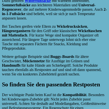
Dazu gehören
Winterfußsäcke
mit warmem Innenfutter,
Sommerfußsäcke
aus leichteren Materialien und
Universal-
Regencover
, die auf mehrere Kinderwagenmodelle passen. Auch
2-
in-1-Fußsäcke
sind beliebt, weil sie sich je nach Temperatur
anpassen lassen.
Bei Taschen greifen viele Eltern zu
Wickelrucksäcken
,
Hängeorganisern
für den Griff oder klassischen
Wickeltaschen
mit Mattenfach
. Für kurze Wege sind kompakte Organizer oft
ausreichend. Für längere Tage unterwegs lohnt sich eher eine
Tasche mit separaten Fächern für Snacks, Kleidung und
Pflegeprodukte.
Weitere gefragte Beispiele sind
Buggy-Boards
für ältere
Geschwister,
Mückennetze
für Ausflüge im Grünen und
Handmuffs
für kalte Hände am Schiebegriff. Solche Produkte
tauchen ebenfalls als Restposten auf und sind oft dann spannend,
wenn Sie ein konkretes Zubehörteil gezielt suchen.
So finden Sie den passenden Restposten
Der wichtigste Punkt beim Kauf ist die
Kompatibilität
. Besonders
bei Kinderwagen-Zubehör gilt: Nicht jedes Zubehör passt
universell. Achten Sie deshalb auf Modellangaben, Größenhinweise
und Befestigungssysteme. Ein Regenschutz für einen