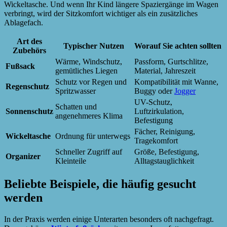
Wickeltasche. Und wenn Ihr Kind längere Spaziergänge im Wagen
verbringt, wird der Sitzkomfort wichtiger als ein zusätzliches
Ablagefach.
Art des
Typischer Nutzen
Worauf Sie achten sollten
Zubehörs
Wärme, Windschutz,
Passform, Gurtschlitze,
Fußsack
gemütliches Liegen
Material, Jahreszeit
Schutz vor Regen und
Kompatibilität mit Wanne,
Regenschutz
Spritzwasser
Buggy oder
Jogger
UV-Schutz,
Schatten und
Sonnenschutz
Luftzirkulation,
angenehmeres Klima
Befestigung
Fächer, Reinigung,
Wickeltasche
Ordnung für unterwegs
Tragekomfort
Schneller Zugriff auf
Größe, Befestigung,
Organizer
Kleinteile
Alltagstauglichkeit
Beliebte Beispiele, die häufig gesucht
werden
In der Praxis werden einige Unterarten besonders oft nachgefragt.