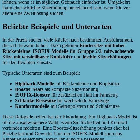
lohnen, wenn er im täglichen Gebrauch einfacher ist. Umgekehrt
kann eine schlichte Sitzerhöhung ausreichend sein, wenn Sie vor
allem eine Zweitlösung suchen.
Beliebte Beispiele und Unterarten
In der Praxis suchen viele Käufer nach bestimmten Ausführungen,
die sich bewährt haben. Dazu gehören
Kindersitze mit hoher
Rückenlehne
,
ISOFIX-Modelle für Gruppe 2/3
,
mitwachsende
Sitze mit verstellbarer Kopfstütze
und
leichte Sitzerhöhungen
für den flexiblen Einsatz.
Typische Unterarten sind zum Beispiel:
Highback-Modelle
mit Rückenlehne und Kopfstütze
Booster Seats
als kompakte Sitzerhöhung
ISOFIX-Booster
für zusätzlichen Halt im Fahrzeug
Schlanke Reisesitze
für wechselnde Fahrzeuge
Komfortmodelle
mit Seitenpolstern und Schlafstütze
Diese Beispiele helfen bei der Einordnung. Ein Highback-Modell ist
oft die ausgewogenere Wahl, wenn Sie Sicherheit und Komfort
verbinden möchten. Eine Booster-Sitzerhöhung punktet eher bei
Platzbedarf und Gewicht. Und ein ISOFIX-Modell kann das
Einbauen erleichtern, sofern Ihr Auto die passenden