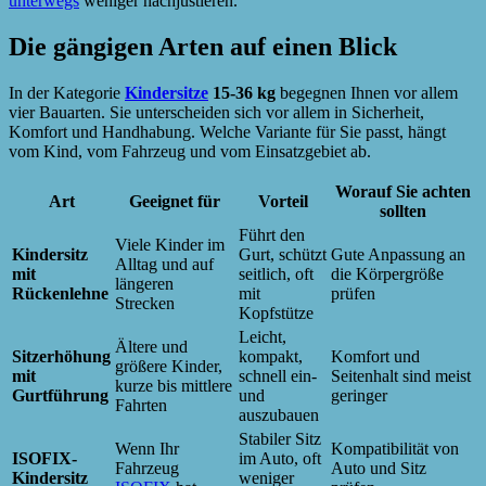
unterwegs
weniger nachjustieren.
Die gängigen Arten auf einen Blick
In der Kategorie
Kindersitze
15-36 kg
begegnen Ihnen vor allem
vier Bauarten. Sie unterscheiden sich vor allem in Sicherheit,
Komfort und Handhabung. Welche Variante für Sie passt, hängt
vom Kind, vom Fahrzeug und vom Einsatzgebiet ab.
Worauf Sie achten
Art
Geeignet für
Vorteil
sollten
Führt den
Viele Kinder im
Kindersitz
Gurt, schützt
Gute Anpassung an
Alltag und auf
mit
seitlich, oft
die Körpergröße
längeren
Rückenlehne
mit
prüfen
Strecken
Kopfstütze
Leicht,
Ältere und
Sitzerhöhung
kompakt,
Komfort und
größere Kinder,
mit
schnell ein-
Seitenhalt sind meist
kurze bis mittlere
Gurtführung
und
geringer
Fahrten
auszubauen
Stabiler Sitz
Wenn Ihr
Kompatibilität von
ISOFIX-
im Auto, oft
Fahrzeug
Auto und Sitz
Kindersitz
weniger