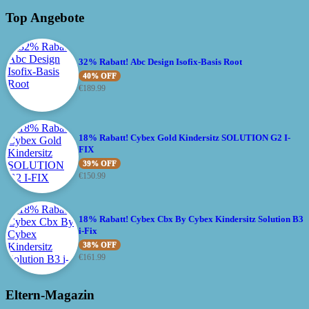
Top Angebote
32% Rabatt! Abc Design Isofix-Basis Root
40% OFF
€
189.99
18% Rabatt! Cybex Gold Kindersitz SOLUTION G2 I-
FIX
39% OFF
€
150.99
18% Rabatt! Cybex Cbx By Cybex Kindersitz Solution B3
i-Fix
38% OFF
€
161.99
Eltern-Magazin