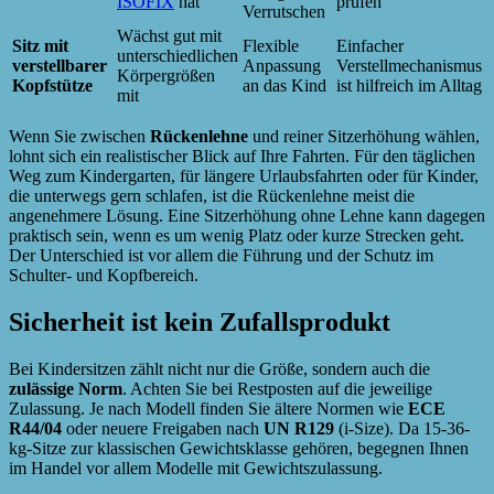
ISOFIX
hat
prüfen
Verrutschen
Wächst gut mit
Sitz mit
Flexible
Einfacher
unterschiedlichen
verstellbarer
Anpassung
Verstellmechanismus
Körpergrößen
Kopfstütze
an das Kind
ist hilfreich im Alltag
mit
Wenn Sie zwischen
Rückenlehne
und reiner Sitzerhöhung wählen,
lohnt sich ein realistischer Blick auf Ihre Fahrten. Für den täglichen
Weg zum Kindergarten, für längere Urlaubsfahrten oder für Kinder,
die unterwegs gern schlafen, ist die Rückenlehne meist die
angenehmere Lösung. Eine Sitzerhöhung ohne Lehne kann dagegen
praktisch sein, wenn es um wenig Platz oder kurze Strecken geht.
Der Unterschied ist vor allem die Führung und der Schutz im
Schulter- und Kopfbereich.
Sicherheit ist kein Zufallsprodukt
Bei Kindersitzen zählt nicht nur die Größe, sondern auch die
zulässige Norm
. Achten Sie bei Restposten auf die jeweilige
Zulassung. Je nach Modell finden Sie ältere Normen wie
ECE
R44/04
oder neuere Freigaben nach
UN R129
(i-Size). Da 15-36-
kg-Sitze zur klassischen Gewichtsklasse gehören, begegnen Ihnen
im Handel vor allem Modelle mit Gewichtszulassung.