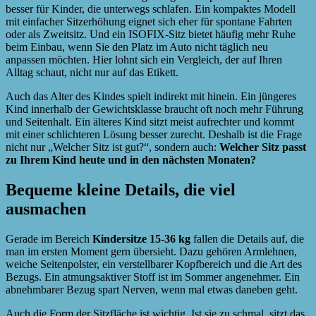
besser für Kinder, die unterwegs schlafen. Ein kompaktes Modell
mit einfacher Sitzerhöhung eignet sich eher für spontane Fahrten
oder als Zweitsitz. Und ein ISOFIX-Sitz bietet häufig mehr Ruhe
beim Einbau, wenn Sie den Platz im Auto nicht täglich neu
anpassen möchten. Hier lohnt sich ein Vergleich, der auf Ihren
Alltag schaut, nicht nur auf das Etikett.
Auch das Alter des Kindes spielt indirekt mit hinein. Ein jüngeres
Kind innerhalb der Gewichtsklasse braucht oft noch mehr Führung
und Seitenhalt. Ein älteres Kind sitzt meist aufrechter und kommt
mit einer schlichteren Lösung besser zurecht. Deshalb ist die Frage
nicht nur „Welcher Sitz ist gut?“, sondern auch:
Welcher Sitz passt
zu Ihrem Kind heute und in den nächsten Monaten?
Bequeme kleine Details, die viel
ausmachen
Gerade im Bereich
Kindersitze 15-36 kg
fallen die Details auf, die
man im ersten Moment gern übersieht. Dazu gehören Armlehnen,
weiche Seitenpolster, ein verstellbarer Kopfbereich und die Art des
Bezugs. Ein atmungsaktiver Stoff ist im Sommer angenehmer. Ein
abnehmbarer Bezug spart Nerven, wenn mal etwas daneben geht.
Auch die Form der Sitzfläche ist wichtig. Ist sie zu schmal, sitzt das