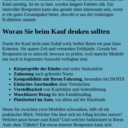
Kind unruhig. Ist sie zu hart, werden längere Fahrten zäh. Ein
sinnvoller Restposten kann also gerade dann interessant sein, wenn
er ein gutes Gesamtpaket bietet, obwohl er aus der vorherigen
Kollektion stammt.
Woran Sie beim Kauf denken sollten
Damit der Kauf nicht zum Zufall wird, helfen Ihnen ein paar klare
Kriterien. Sie sparen Zeit und vermeiden Fehlkäufe. Gerade bei
Restposten ist es sinnvoll, bewusst zu prüfen, weil manche Modelle
nur noch in begrenzter Auswahl verfügbar sind.
Körpergröße des Kindes
und realer Sitzkomfort
Zulassung
nach geltender Norm
Kompatibilität mit Ihrem Fahrzeug
, besonders bei ISOFIX
Einfaches Anschnallen
ohne Verrutschen
Verstellbarkeit
von Kopfstütze und Seitenführung
Waschbarer Bezug
für den Familienalltag
Platzbedarf im Auto
, vor allem auf der Rückbank
Wenn Sie zwischen zwei Modellen schwanken, hilft oft ein
praktischer Blick: Welcher Sitz lässt sich im Alltag leichter nutzen?
Welcher passt besser zum Kind? Und welcher funktioniert in Ihrem
Auto ohne Tüftelei? Ein etwas teurerer Restposten kann sich