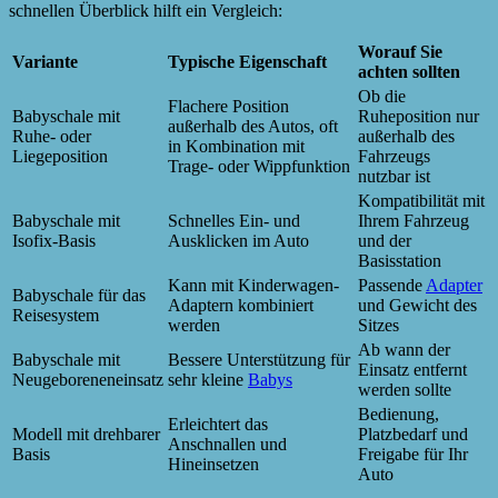
schnellen Überblick hilft ein Vergleich:
Worauf Sie
Variante
Typische Eigenschaft
achten sollten
Ob die
Flachere Position
Babyschale mit
Ruheposition nur
außerhalb des Autos, oft
Ruhe- oder
außerhalb des
in Kombination mit
Liegeposition
Fahrzeugs
Trage- oder Wippfunktion
nutzbar ist
Kompatibilität mit
Babyschale mit
Schnelles Ein- und
Ihrem Fahrzeug
Isofix-Basis
Ausklicken im Auto
und der
Basisstation
Kann mit Kinderwagen-
Passende
Adapter
Babyschale für das
Adaptern kombiniert
und Gewicht des
Reisesystem
werden
Sitzes
Ab wann der
Babyschale mit
Bessere Unterstützung für
Einsatz entfernt
Neugeboreneneinsatz
sehr kleine
Babys
werden sollte
Bedienung,
Erleichtert das
Modell mit drehbarer
Platzbedarf und
Anschnallen und
Basis
Freigabe für Ihr
Hineinsetzen
Auto