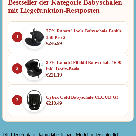
Bestseller der Kategorie Babyschalen
mit Liegefunktion-Restposten
27% Rabatt! Joolz Babyschale Pebble
1
360 Pro 2
€
246.99
29% Rabatt! Fillikid Babyschale 1699
2
inkl. Isofix-Basis
€
221.19
Cybex Gold Babyschale CLOUD G3
3
€
218.49
Die Liegefunktion kann dabei je nach Modell unterschiedlich