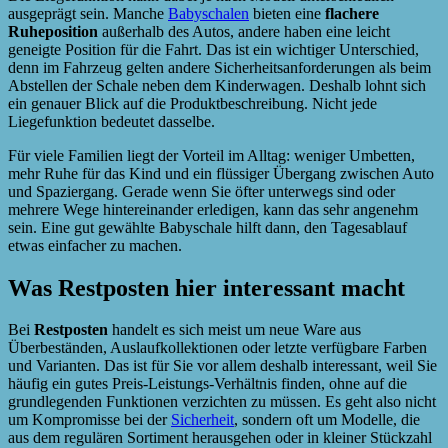
ausgeprägt sein. Manche
Babyschalen
bieten eine
flachere
Ruheposition
außerhalb des Autos, andere haben eine leicht
geneigte Position für die Fahrt. Das ist ein wichtiger Unterschied,
denn im Fahrzeug gelten andere Sicherheitsanforderungen als beim
Abstellen der Schale neben dem Kinderwagen. Deshalb lohnt sich
ein genauer Blick auf die Produktbeschreibung. Nicht jede
Liegefunktion bedeutet dasselbe.
Für viele Familien liegt der Vorteil im Alltag: weniger Umbetten,
mehr Ruhe für das Kind und ein flüssiger Übergang zwischen Auto
und Spaziergang. Gerade wenn Sie öfter unterwegs sind oder
mehrere Wege hintereinander erledigen, kann das sehr angenehm
sein. Eine gut gewählte Babyschale hilft dann, den Tagesablauf
etwas einfacher zu machen.
Was Restposten hier interessant macht
Bei
Restposten
handelt es sich meist um neue Ware aus
Überbeständen, Auslaufkollektionen oder letzte verfügbare Farben
und Varianten. Das ist für Sie vor allem deshalb interessant, weil Sie
häufig ein gutes Preis-Leistungs-Verhältnis finden, ohne auf die
grundlegenden Funktionen verzichten zu müssen. Es geht also nicht
um Kompromisse bei der
Sicherheit
, sondern oft um Modelle, die
aus dem regulären Sortiment herausgehen oder in kleiner Stückzahl