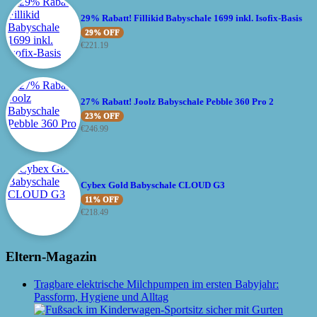
29% Rabatt! Fillikid Babyschale 1699 inkl. Isofix-Basis
29% OFF
€
221.19
27% Rabatt! Joolz Babyschale Pebble 360 Pro 2
23% OFF
€
246.99
Cybex Gold Babyschale CLOUD G3
11% OFF
€
218.49
Eltern-Magazin
Tragbare elektrische Milchpumpen im ersten Babyjahr:
Passform, Hygiene und Alltag