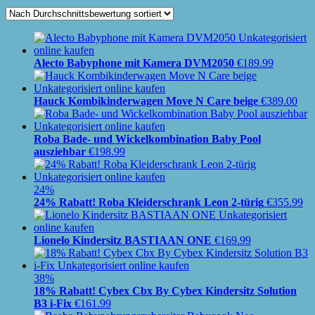
Alecto Babyphone mit Kamera DVM2050
€
189.99
Hauck Kombikinderwagen Move N Care beige
€
389.00
Roba Bade- und Wickelkombination Baby Pool
ausziehbar
€
198.99
24%
24% Rabatt! Roba Kleiderschrank Leon 2-türig
€
355.99
Lionelo Kindersitz BASTIAAN ONE
€
169.99
38%
18% Rabatt! Cybex Cbx By Cybex Kindersitz Solution
B3 i-Fix
€
161.99