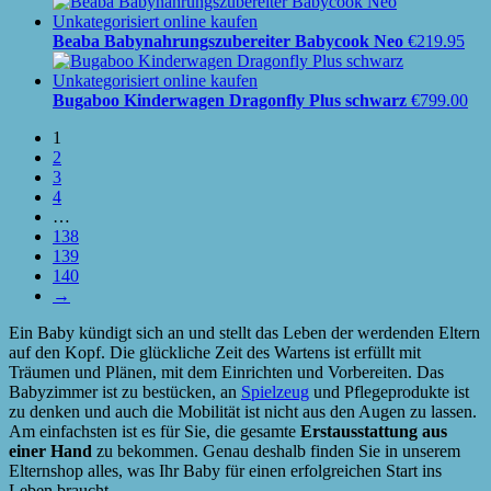
Beaba Babynahrungszubereiter Babycook Neo
€
219.95
Bugaboo Kinderwagen Dragonfly Plus schwarz
€
799.00
1
2
3
4
…
138
139
140
→
Ein Baby kündigt sich an und stellt das Leben der werdenden Eltern
auf den Kopf. Die glückliche Zeit des Wartens ist erfüllt mit
Träumen und Plänen, mit dem Einrichten und Vorbereiten. Das
Babyzimmer ist zu bestücken, an
Spielzeug
und Pflegeprodukte ist
zu denken und auch die Mobilität ist nicht aus den Augen zu lassen.
Am einfachsten ist es für Sie, die gesamte
Erstausstattung aus
einer Hand
zu bekommen. Genau deshalb finden Sie in unserem
Elternshop alles, was Ihr Baby für einen erfolgreichen Start ins
Leben braucht.