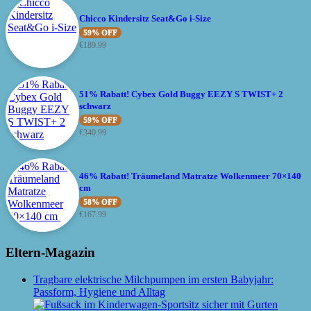
Chicco Kindersitz Seat&Go i-Size
59% OFF
€
189.99
51% Rabatt! Cybex Gold Buggy EEZY S TWIST+ 2
schwarz
59% OFF
€
340.99
46% Rabatt! Träumeland Matratze Wolkenmeer 70×140
cm
58% OFF
€
167.99
Eltern-Magazin
Tragbare elektrische Milchpumpen im ersten Babyjahr:
Passform, Hygiene und Alltag