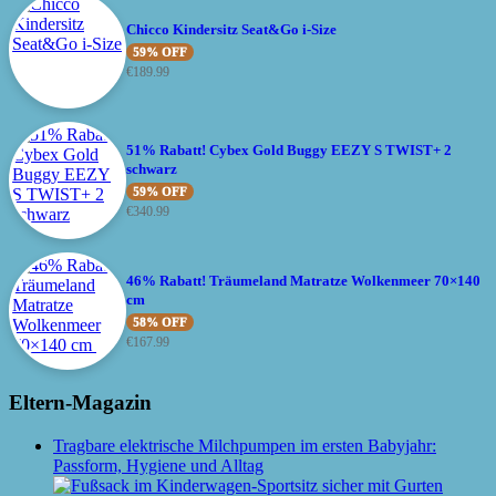
Chicco Kindersitz Seat&Go i-Size
59% OFF
€
189.99
51% Rabatt! Cybex Gold Buggy EEZY S TWIST+ 2
schwarz
59% OFF
€
340.99
46% Rabatt! Träumeland Matratze Wolkenmeer 70×140
cm
58% OFF
€
167.99
Eltern-Magazin
Tragbare elektrische Milchpumpen im ersten Babyjahr:
Passform, Hygiene und Alltag