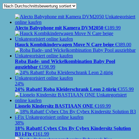
Alecto Babyphone mit Kamera DVM2050
€
189.99
Hauck Kombikinderwagen Move N Care beige
€
389.00
Roba Bade- und Wickelkombination Baby Pool
ausziehbar
€
198.99
24%
24% Rabatt! Roba Kleiderschrank Leon 2-türig
€
355.99
Lionelo Kindersitz BASTIAAN ONE
€
169.99
38%
18% Rabatt! Cybex Cbx By Cybex Kindersitz Solution
B3 i-Fix
€
161.99