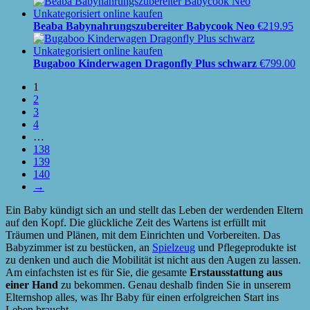
Beaba Babynahrungszubereiter Babycook Neo
€
219.95
Bugaboo Kinderwagen Dragonfly Plus schwarz
€
799.00
1
2
3
4
…
138
139
140
→
Ein Baby kündigt sich an und stellt das Leben der werdenden Eltern
auf den Kopf. Die glückliche Zeit des Wartens ist erfüllt mit
Träumen und Plänen, mit dem Einrichten und Vorbereiten. Das
Babyzimmer ist zu bestücken, an
Spielzeug
und Pflegeprodukte ist
zu denken und auch die Mobilität ist nicht aus den Augen zu lassen.
Am einfachsten ist es für Sie, die gesamte
Erstausstattung aus
einer Hand
zu bekommen. Genau deshalb finden Sie in unserem
Elternshop alles, was Ihr Baby für einen erfolgreichen Start ins
Leben braucht.