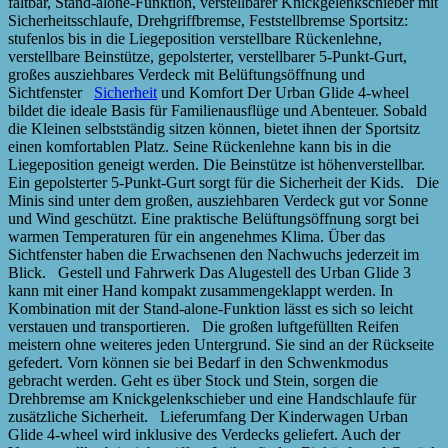
faltbar, Stand-alone-Funktion, verstellbarer Knickgelenkschieber mit
Sicherheitsschlaufe, Drehgriffbremse, Feststellbremse Sportsitz:
stufenlos bis in die Liegeposition verstellbare Rückenlehne,
verstellbare Beinstütze, gepolsterter, verstellbarer 5-Punkt-Gurt,
großes ausziehbares Verdeck mit Belüftungsöffnung und
Sichtfenster
Sicherheit
und Komfort Der Urban Glide 4-wheel
bildet die ideale Basis für Familienausflüge und Abenteuer. Sobald
die Kleinen selbstständig sitzen können, bietet ihnen der Sportsitz
einen komfortablen Platz. Seine Rückenlehne kann bis in die
Liegeposition geneigt werden. Die Beinstütze ist höhenverstellbar.
Ein gepolsterter 5-Punkt-Gurt sorgt für die Sicherheit der Kids. Die
Minis sind unter dem großen, ausziehbaren Verdeck gut vor Sonne
und Wind geschützt. Eine praktische Belüftungsöffnung sorgt bei
warmen Temperaturen für ein angenehmes Klima. Über das
Sichtfenster haben die Erwachsenen den Nachwuchs jederzeit im
Blick. Gestell und Fahrwerk Das Alugestell des Urban Glide 3
kann mit einer Hand kompakt zusammengeklappt werden. In
Kombination mit der Stand-alone-Funktion lässt es sich so leicht
verstauen und transportieren. Die großen luftgefüllten Reifen
meistern ohne weiteres jeden Untergrund. Sie sind an der Rückseite
gefedert. Vorn können sie bei Bedarf in den Schwenkmodus
gebracht werden. Geht es über Stock und Stein, sorgen die
Drehbremse am Knickgelenkschieber und eine Handschlaufe für
zusätzliche Sicherheit. Lieferumfang Der Kinderwagen Urban
Glide 4-wheel wird inklusive des Verdecks geliefert. Auch der