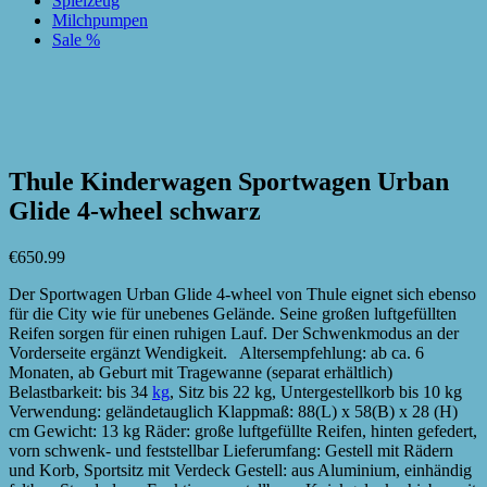
Spielzeug
Milchpumpen
Sale %
zur Wunschliste hinzufügen
zur Wunschliste hinzufügen
Thule Kinderwagen Sportwagen Urban
Glide 4-wheel schwarz
€
650.99
Der Sportwagen Urban Glide 4-wheel von Thule eignet sich ebenso
für die City wie für unebenes Gelände. Seine großen luftgefüllten
Reifen sorgen für einen ruhigen Lauf. Der Schwenkmodus an der
Vorderseite ergänzt Wendigkeit. Altersempfehlung: ab ca. 6
Monaten, ab Geburt mit Tragewanne (separat erhältlich)
Belastbarkeit: bis 34
kg
, Sitz bis 22 kg, Untergestellkorb bis 10 kg
Verwendung: geländetauglich Klappmaß: 88(L) x 58(B) x 28 (H)
cm Gewicht: 13 kg Räder: große luftgefüllte Reifen, hinten gefedert,
vorn schwenk- und feststellbar Lieferumfang: Gestell mit Rädern
und Korb, Sportsitz mit Verdeck Gestell: aus Aluminium, einhändig