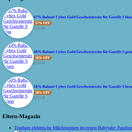
47% Rabatt! Cybex Gold Geschwistersitz für Gazelle S bla
57% OFF
€
232.99
49% Rabatt! Cybex Gold Geschwistersitz für Gazelle S gru
56% OFF
€
233.99
56% Rabatt! Cybex Gold Geschwistersitz für Gazelle S bra
56% OFF
€
233.99
Eltern-Magazin
Tragbare elektrische Milchpumpen im ersten Babyjahr: Passfor