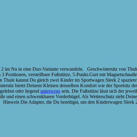
 2 im Nu in eine Duo-Variante verwandeln. Geschwistersitz von Thule
 Positionen, verstellbare Fußstütze, 5-Punkt-Gurt mit Magnetschnalle
ule kannst Du gleich zwei Kinder im Sportwagen Sleek 2 spazieren fah
rsitz bietet Deinem Kleinen denselben Komfort wie der Sportsitz des S
kgelehnt oder liegend
unterwegs
sein. Die Fußstütze lässt sich der jewe
lle und einen schwenkbaren Vorderbügel. Als Wetterschutz steht Deine
Hinweis Die Adapter, die Du benötigst, um den Kinderwagen Sleek 2 al