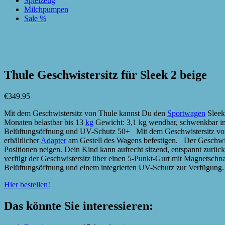
Spielzeug
Milchpumpen
Sale %
zur Wunschliste hinzufügen
zur Wunschliste hinzufügen
Thule Geschwistersitz für Sleek 2 beige
€
349.95
Mit dem Geschwistersitz von Thule kannst Du den
Sportwagen
Sleek
Monaten belastbar bis 13
kg
Gewicht: 3,1 kg wendbar, schwenkbar in 3
Belüftungsöffnung und UV-Schutz 50+ Mit dem Geschwistersitz von Th
erhältlicher
Adapter
am Gestell des Wagens befestigen. Der Geschwiste
Positionen neigen. Dein Kind kann aufrecht sitzend, entspannt zurüc
verfügt der Geschwistersitz über einen 5-Punkt-Gurt mit Magnetschna
Belüftungsöffnung und einem integrierten UV-Schutz zur Verfügung. 
Hier bestellen!
Das könnte Sie interessieren: