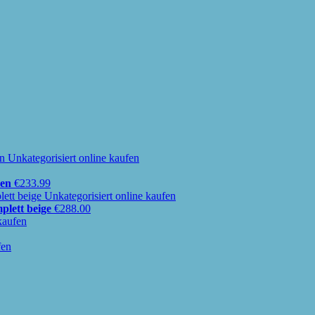
uen
€
233.99
lett beige
€
288.00