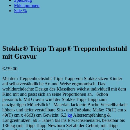
Spielzeug
Milchpumpen
Sale %
zur Wunschliste hinzufügen
zur Wunschliste hinzufügen
Stokke® Tripp Trapp® Treppenhochstuhl
mit Gravur
€
239.00
Mit dem Treppenhochstuhl Tripp Trapp von Stokke sitzen Kinder
auf selbstverständliche Art und Weise ergonomisch. Das
wohldurchdachte Design des Klassikers wächst individuell mit dem
Kind mit und passt sich an seine Proportionen an. Schön
persönlich: Mit Gravur wird der Stokke Tripp Trapp zum
einzigartigen Möbelstück! Material: lackierte Buche Verstellbarkeit:
höhen- und tiefenverstellbare Sitz- und Fußplatte Maße: 78(H) cm x
49(T) cm x 46(B) cm Gewicht: 6,3
kg
Altersempfehlung &
Langzeitnutzen: ab 3 Jahren bis ins Erwachsenenalter, belastbar bis
136 kg (mit Tripp Trapp Newborn Set ab der Geburt, mit Tripp