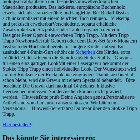
biologisch abbaubaren und besonders umweltverträglichen
Materialien produziert. Das lackierte, europäische Buchenholz
erweist sich als strapazierfähig und langlebig. Bei Bedarf lässt es
sich unkompliziert mit einem feuchten Tuch reinigen. Vielseitig
und praktisch erweiterbarVerschiedene, separat erhältliche
Zusatzartikel wie Sitzpolster oder Tablett ergänzen den vom
Designer Peter Opsvik entworfenen Tripp Trapp. Mit dem Tripp
Trapp Newborn-Set (ab Geburt) oder dem Baby-Set (ab 6 Monaten)
lässt sich der Hochstuhl bereits für jüngere Kinder nutzen. Ein
zusätzlicher 4-Punkt-Gurt erhöht die
Sicherheit
des Kindes, extra
erhältliche Gleitschienen die Standfestigkeit des Stuhls. Gravur –
für einen einzigartigen LookMit einer Lasergravur bekommt der
Stokke Tripp Trapp einen individuellen Look. Der Wunschtext wird
auf der Rückseite der Rückenlehne eingraviert. Damit sie dauerhaft
schön bleibt, wird die Gravur mit einem Spezialöl behandelt. Bitte
beachten: Die Gravur darf maximal 14 Zeichen inklusive
Leerzeichen umfassen. Sonderzeichen können nicht graviert
werden. HinweisBitte prüfe Deine Angaben genau.Personalisierte
Artikel sind vom Umtausch ausgeschlossen. Wir bitten um
Verständnis. HinweisHier erfährst Du mehr über den Stokke Tripp
Trapp.
Hier bestellen!
Das könnte Sie interessieren: