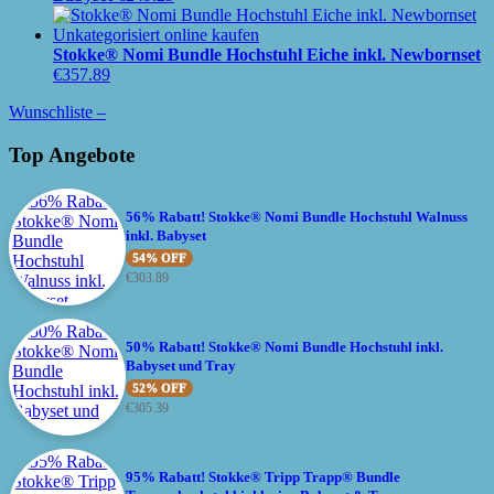
Stokke® Nomi Bundle Hochstuhl Eiche inkl. Newbornset
€
357.89
Wunschliste –
Top Angebote
56% Rabatt! Stokke® Nomi Bundle Hochstuhl Walnuss
inkl. Babyset
54% OFF
€
303.89
50% Rabatt! Stokke® Nomi Bundle Hochstuhl inkl.
Babyset und Tray
52% OFF
€
305.39
95% Rabatt! Stokke® Tripp Trapp® Bundle