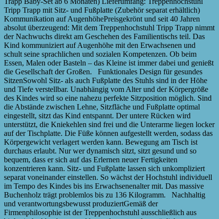
Trapp Baby-Set ab 6 Monaten) Lieferumfang: Treppenhochstuhl
Tripp Trapp mit Sitz- und Fußplatte (Zubehör separat erhältlich)
Kommunikation auf AugenhöhePreisgekrönt und seit 40 Jahren
absolut überzeugend: Mit dem Treppenhochstuhl Tripp Trapp nimmt
der Nachwuchs direkt am Geschehen des Familientischs teil. Das
Kind kommuniziert auf Augenhöhe mit den Erwachsenen und
schult seine sprachlichen und sozialen Kompetenzen. Ob beim
Essen, Malen oder Basteln – das Kleine ist immer dabei und genießt
die Gesellschaft der Großen. Funktionales Design für gesundes
SitzenSowohl Sitz- als auch Fußplatte des Stuhls sind in der Höhe
und Tiefe verstellbar. Unabhängig vom Alter und der Körpergröße
des Kindes wird so eine nahezu perfekte Sitzposition möglich. Sind
die Abstände zwischen Lehne, Sitzfläche und Fußplatte optimal
eingestellt, sitzt das Kind entspannt. Der untere Rücken wird
unterstützt, die Kniekehlen sind frei und die Unterarme liegen locker
auf der Tischplatte. Die Füße können aufgestellt werden, sodass das
Körpergewicht verlagert werden kann. Bewegung am Tisch ist
durchaus erlaubt. Nur wer dynamisch sitzt, sitzt gesund und so
bequem, dass er sich auf das Erlernen neuer Fertigkeiten
konzentrieren kann. Sitz- und Fußplatte lassen sich unkompliziert
separat voneinander einstellen. So wächst der Hochstuhl individuell
im Tempo des Kindes bis ins Erwachsenenalter mit. Das massive
Buchenholz trägt problemlos bis zu 136 Kilogramm. Nachhaltig
und verantwortungsbewusst produziertGemäß der
Firmenphilosophie ist der Treppenhochstuhl ausschließlich aus