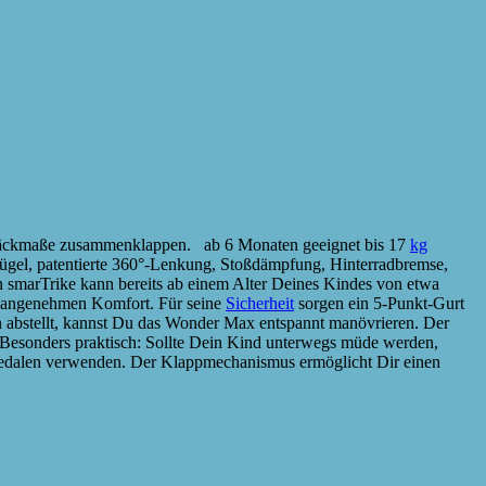
gepäckmaße zusammenklappen. ab 6 Monaten geeignet bis 17
kg
sbügel, patentierte 360°-Lenkung, Stoßdämpfung, Hinterradbremse,
marTrike kann bereits ab einem Alter Deines Kindes von etwa
en angenehmen Komfort. Für seine
Sicherheit
sorgen ein 5-Punkt-Gurt
 abstellt, kannst Du das Wonder Max entspannt manövrieren. Der
Besonders praktisch: Sollte Dein Kind unterwegs müde werden,
t Pedalen verwenden. Der Klappmechanismus ermöglicht Dir einen