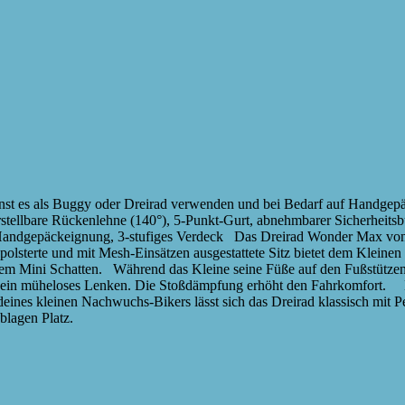
annst es als Buggy oder Dreirad verwenden und bei Bedarf auf Hand
 verstellbare Rückenlehne (140°), 5-Punkt-Gurt, abnehmbarer Sicherheit
Handgepäckeignung, 3-stufiges Verdeck Das Dreirad Wonder Max von s
olsterte und mit Mesh-Einsätzen ausgestattete Sitz bietet dem Klein
dem Mini Schatten. Während das Kleine seine Füße auf den Fußstützen
r ein müheloses Lenken. Die Stoßdämpfung erhöht den Fahrkomfort. 
n deines kleinen Nachwuchs-Bikers lässt sich das Dreirad klassisch mi
blagen Platz.