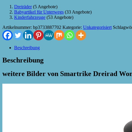
Dreiräder
(5 Angebote)
Babyartikel für Unterwegs
(33 Angebote)
Kinderfahrzeuge
(53 Angebote)
Artikelnummer:
bp3733887702
Kategorie:
Unkategorisiert
Schlagwör
Beschreibung
Beschreibung
weitere Bilder von Smartrike Dreirad W