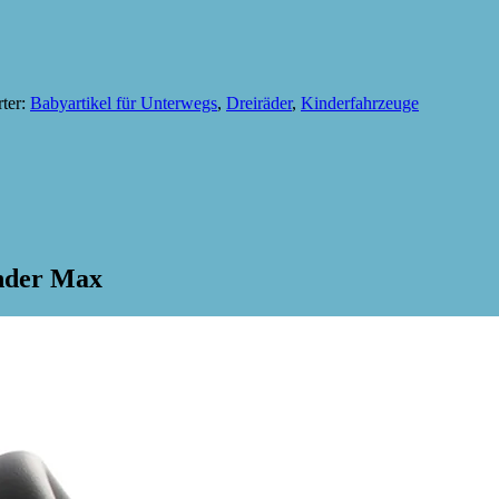
ter:
Babyartikel für Unterwegs
,
Dreiräder
,
Kinderfahrzeuge
onder Max