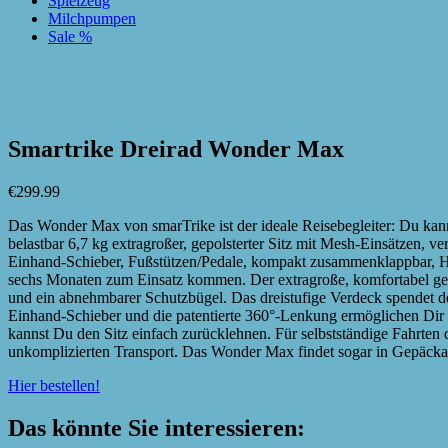
Spielzeug
Milchpumpen
Sale %
zur Wunschliste hinzufügen
zur Wunschliste hinzufügen
Smartrike Dreirad Wonder Max
€
299.99
Das Wonder Max von smarTrike ist der ideale Reisebegleiter: Du k
belastbar 6,7 kg extragroßer, gepolsterter Sitz mit Mesh-Einsätzen,
Einhand-Schieber, Fußstützen/Pedale, kompakt zusammenklappbar, 
sechs Monaten zum Einsatz kommen. Der extragroße, komfortabel gep
und ein abnehmbarer Schutzbügel. Das dreistufige Verdeck spendet 
Einhand-Schieber und die patentierte 360°-Lenkung ermöglichen Di
kannst Du den Sitz einfach zurücklehnen. Für selbstständige Fahrte
unkomplizierten Transport. Das Wonder Max findet sogar in Gepäcka
Hier bestellen!
Das könnte Sie interessieren: