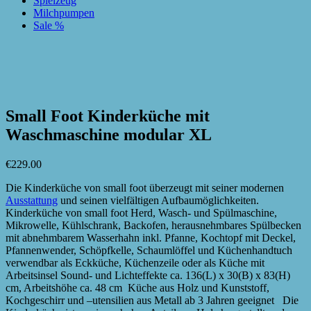
Spielzeug
Milchpumpen
Sale %
zur Wunschliste hinzufügen
zur Wunschliste hinzufügen
Small Foot Kinderküche mit
Waschmaschine modular XL
€
229.00
Die Kinderküche von small foot überzeugt mit seiner modernen
Ausstattung
und seinen vielfältigen Aufbaumöglichkeiten.
Kinderküche von small foot Herd, Wasch- und Spülmaschine,
Mikrowelle, Kühlschrank, Backofen, herausnehmbares Spülbecken
mit abnehmbarem Wasserhahn inkl. Pfanne, Kochtopf mit Deckel,
Pfannenwender, Schöpfkelle, Schaumlöffel und Küchenhandtuch
verwendbar als Eckküche, Küchenzeile oder als Küche mit
Arbeitsinsel Sound- und Lichteffekte ca. 136(L) x 30(B) x 83(H)
cm, Arbeitshöhe ca. 48 cm Küche aus Holz und Kunststoff,
Kochgeschirr und –utensilien aus Metall ab 3 Jahren geeignet Die