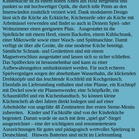
Kinderküche ist zu einem hohen Anteil aus Holz hergestellt und
punktet so mit hochwertiger Optik, die durch tolle Prints an den
Innenwänden zusätzlich verziert wird. Dank modularem Design
lässt sich die Küche als Eckküche, Küchenzeile oder als Küche mit
Arbeitsinsel verwenden und findet so auch in Deinem Spiel- oder
Wohnzimmer einen geeigneten Platz. Ausgestattet ist die
Spielküche mit einem Herd, einem Backofen, einem Kühlschrank,
einer Mikrowelle sowie einer Wasch- und Spülmaschine. Damit
verfügt sie über alle Geräte, die eine moderne Küche benötigt.
Sämtliche Schrank- und Gerätetüren sind mit einem
Magnetverschluss ausgestattet und lassen sich so sicher schließen.
Das Spülbecken ist herausnehmbar und kann zu einer
Aufbewahrungsbox umfunktioniert werden. Für noch echteres
Spielvergnügen sorgen der abnehmbare Wasserhahn, die klickenden
Drehknöpfe und das leuchtende Kochfeld mit Kochgeräusch.
Ebenfalls im Lieferumfang enthalten sind eine Pfanne, ein Kochtopf
mit Deckel sowie ein Pfannenwender, eine Schöpfkelle, ein
Schaumlöffel und ein Küchenhandtuch. So können kleine
Küchenchefs ab drei Jahren direkt loslegen und auf einer
Arbeitshöhe von ungefähr 48 Zentimetern ihre ersten Sterne-Menüs
zubereiten. Kinder und Fachkräfte sind von der Kinderküche
begeistert. Darum wurde sie auch mit dem „spiel gut“-Siegel
ausgezeichnet – eine der wichtigsten und renommiertesten
Auszeichnungen für gutes und pädagogisch wertvolles Spielzeug in
Deutschland. Hinweis Batterien sind nicht im Lieferumfang