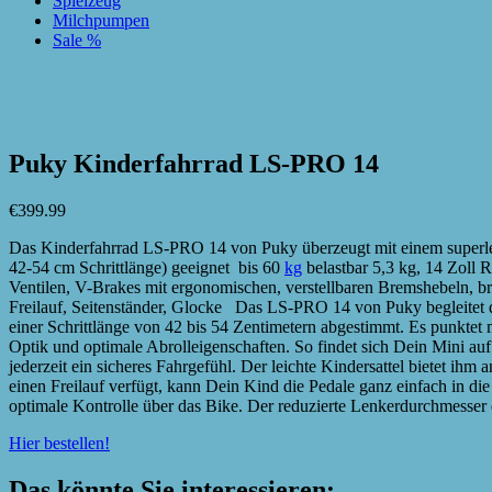
Spielzeug
Milchpumpen
Sale %
zur Wunschliste hinzufügen
zur Wunschliste hinzufügen
Puky Kinderfahrrad LS-PRO 14
€
399.99
Das Kinderfahrrad LS-PRO 14 von Puky überzeugt mit einem superle
42-54 cm Schrittlänge) geeignet bis 60
kg
belastbar 5,3 kg, 14 Zoll 
Ventilen, V-Brakes mit ergonomischen, verstellbaren Bremshebeln, br
Freilauf, Seitenständer, Glocke Das LS-PRO 14 von Puky begleitet d
einer Schrittlänge von 42 bis 54 Zentimetern abgestimmt. Es punktet 
Optik und optimale Abrolleigenschaften. So findet sich Dein Mini a
jederzeit ein sicheres Fahrgefühl. Der leichte Kindersattel bietet ih
einen Freilauf verfügt, kann Dein Kind die Pedale ganz einfach in d
optimale Kontrolle über das Bike. Der reduzierte Lenkerdurchmesser
Hier bestellen!
Das könnte Sie interessieren: