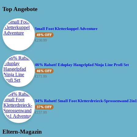
Top Angebote
Small Foot Kletterkuppel Adventure
49% OFF
€
230.99
46% Rabatt! Eduplay Hangelpfad Ninja Line Profi Set
46% OFF
€
171.99
34% Rabatt! Small Foot Kletterdreieck-Sprossenwand 2in
37% OFF
€
157.99
Eltern-Magazin