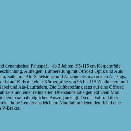
und dynamischen Fahrspaß. ab 3 Jahren (95-115 cm Körpergröße,
beschichtung, Alufelgen, Luftbereifung mit Offroad-Optik und Auto-
au, Sattel mit Alu-Sattelstütze und Anzeige des maximalen Auszugs,
e ist auf Kids mit einer Körpergröße von 95 bis 115 Zentimetern und
Gabel und Alu-Laufrädern. Die Luftbereifung setzt auf eine Offroad
ahrrads und einer reduzierten Überstandshöhe genießt Dein Mini
e, die den maximal möglichen Auszug anzeigt. Da das Fahrrad über
 breite, hohe Lenker aus leichtem Aluminium bieten dem Kind eine
en V-Brakes.