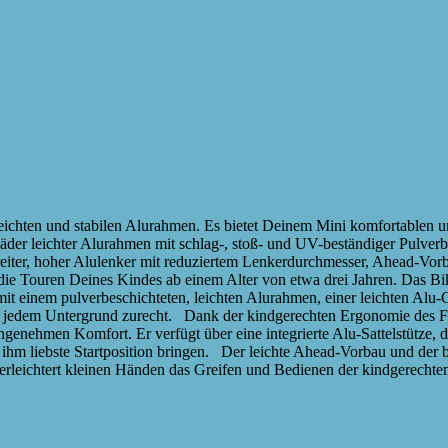
ichten und stabilen Alurahmen. Es bietet Deinem Mini komfortablen 
Räder leichter Alurahmen mit schlag-, stoß- und UV-beständiger Pulver
eiter, hoher Alulenker mit reduziertem Lenkerdurchmesser, Ahead-Vorb
ie Touren Deines Kindes ab einem Alter von etwa drei Jahren. Das Bik
mit einem pulverbeschichteten, leichten Alurahmen, einer leichten Alu-
uf jedem Untergrund zurecht. Dank der kindgerechten Ergonomie des F
m angenehmen Komfort. Er verfügt über eine integrierte Alu-Sattelstütz
ie ihm liebste Startposition bringen. Der leichte Ahead-Vorbau und der
 erleichtert kleinen Händen das Greifen und Bedienen der kindgerecht