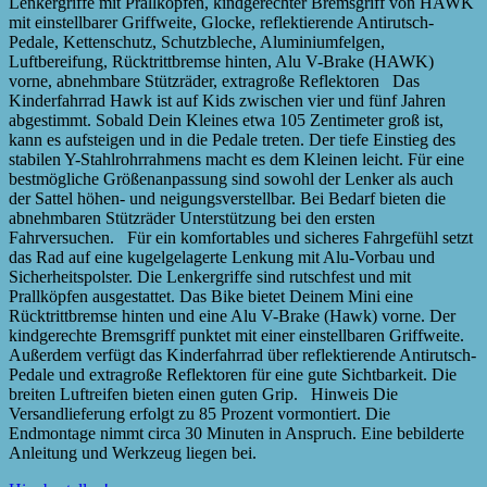
Lenkergriffe mit Prallköpfen, kindgerechter Bremsgriff von HAWK
mit einstellbarer Griffweite, Glocke, reflektierende Antirutsch-
Pedale, Kettenschutz, Schutzbleche, Aluminiumfelgen,
Luftbereifung, Rücktrittbremse hinten, Alu V-Brake (HAWK)
vorne, abnehmbare Stützräder, extragroße Reflektoren Das
Kinderfahrrad Hawk ist auf Kids zwischen vier und fünf Jahren
abgestimmt. Sobald Dein Kleines etwa 105 Zentimeter groß ist,
kann es aufsteigen und in die Pedale treten. Der tiefe Einstieg des
stabilen Y-Stahlrohrrahmens macht es dem Kleinen leicht. Für eine
bestmögliche Größenanpassung sind sowohl der Lenker als auch
der Sattel höhen- und neigungsverstellbar. Bei Bedarf bieten die
abnehmbaren Stützräder Unterstützung bei den ersten
Fahrversuchen. Für ein komfortables und sicheres Fahrgefühl setzt
das Rad auf eine kugelgelagerte Lenkung mit Alu-Vorbau und
Sicherheitspolster. Die Lenkergriffe sind rutschfest und mit
Prallköpfen ausgestattet. Das Bike bietet Deinem Mini eine
Rücktrittbremse hinten und eine Alu V-Brake (Hawk) vorne. Der
kindgerechte Bremsgriff punktet mit einer einstellbaren Griffweite.
Außerdem verfügt das Kinderfahrrad über reflektierende Antirutsch-
Pedale und extragroße Reflektoren für eine gute Sichtbarkeit. Die
breiten Luftreifen bieten einen guten Grip. Hinweis Die
Versandlieferung erfolgt zu 85 Prozent vormontiert. Die
Endmontage nimmt circa 30 Minuten in Anspruch. Eine bebilderte
Anleitung und Werkzeug liegen bei.