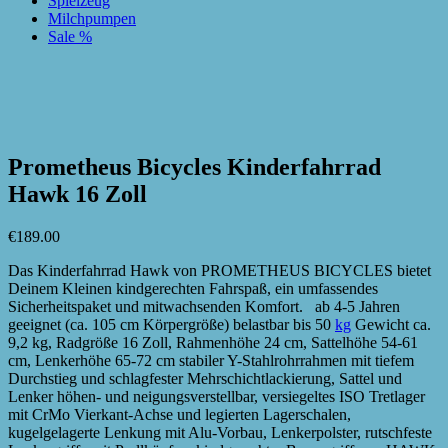
Spielzeug
Milchpumpen
Sale %
zur Wunschliste hinzufügen
zur Wunschliste hinzufügen
Prometheus Bicycles Kinderfahrrad
Hawk 16 Zoll
€
189.00
Das Kinderfahrrad Hawk von PROMETHEUS BICYCLES bietet
Deinem Kleinen kindgerechten Fahrspaß, ein umfassendes
Sicherheitspaket und mitwachsenden Komfort. ab 4-5 Jahren
geeignet (ca. 105 cm Körpergröße) belastbar bis 50
kg
Gewicht ca.
9,2 kg, Radgröße 16 Zoll, Rahmenhöhe 24 cm, Sattelhöhe 54-61
cm, Lenkerhöhe 65-72 cm stabiler Y-Stahlrohrrahmen mit tiefem
Durchstieg und schlagfester Mehrschichtlackierung, Sattel und
Lenker höhen- und neigungsverstellbar, versiegeltes ISO Tretlager
mit CrMo Vierkant-Achse und legierten Lagerschalen,
kugelgelagerte Lenkung mit Alu-Vorbau, Lenkerpolster, rutschfeste