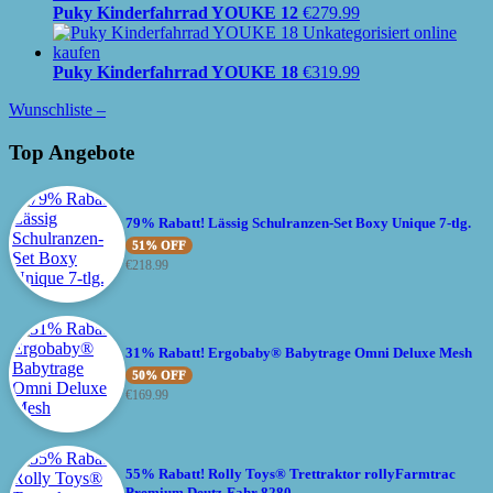
Puky Kinderfahrrad YOUKE 12
€
279.99
Puky Kinderfahrrad YOUKE 18
€
319.99
Wunschliste –
Top Angebote
79% Rabatt! Lässig Schulranzen-Set Boxy Unique 7-tlg.
51% OFF
€
218.99
31% Rabatt! Ergobaby® Babytrage Omni Deluxe Mesh
50% OFF
€
169.99
55% Rabatt! Rolly Toys® Trettraktor rollyFarmtrac
Premium Deutz-Fahr 8280