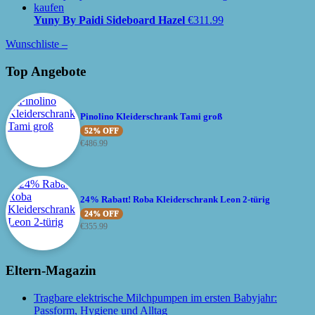
Yuny By Paidi Sideboard Hazel
€
311.99
Wunschliste –
Top Angebote
Pinolino Kleiderschrank Tami groß
52% OFF
€
486.99
24% Rabatt! Roba Kleiderschrank Leon 2-türig
24% OFF
€
355.99
Eltern-Magazin
Tragbare elektrische Milchpumpen im ersten Babyjahr:
Passform, Hygiene und Alltag