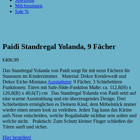
Spielzeug
Milchpumpen
Sale %
zur Wunschliste hinzufügen
zur Wunschliste hinzufügen
Paidi Standregal Yolanda, 9 Fächer
€
406.99
Das Standregal Yolanda von Paidi sorgt für mit neun Fächern für
Stauraum im Kinderzimmer. Material: Dekor Kreideweiß und
Dekor Eiche-Montana
Ausstattung
: 9 Fächer, 3 Schiebetüren
Funktionen: Türen mit Safe-Slide-Funktion Maße: ca. 112,8(H) x
126,8(B) x 40,6(T) cm Das Standregal Yolanda von Paidi setzt auf
eine warme Ausstrahlung und ein überzeugendes Design. Drei
Schiebetüren ermöglichen es Deinem Kind, dem Möbelstück immer
wieder einen neuen look zu verleihen. Jeden Tag kann das Kleine
aufs Neue entscheiden, welche Regalinhalte sichtbar sein sollen und
welche nicht. Praktisch: Zum Schutz kleiner Finger schließen die
Türen sanft und sicher.
Hier bestellen!