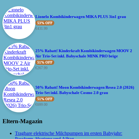
Lionelo Kombikinderwagen MIKA PLUS 3in1 grau
53% OFF
€
431.99
25% Rabatt! Kinderkraft Kombikinderwagen MOOV 2
Air Trio-Set inkl. Babyschale MINK PRO beige
51% OFF
€
267.99
50% Rabatt! Moon Kombikinderwagen Resea 2.0 (2026)
Trio-Set inkl. Babyschale Cosmo 2.0 grau
51% OFF
€
699.00
Eltern-Magazin
Tragbare elektrische Milchpumpen im ersten Babyjahr:
Passform, Hygiene und Alltag