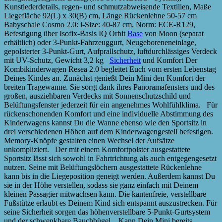
Kunstlederdetails, regen- und schmutzabweisende Textilien, Maße
Liegefläche 92(L) x 30(B) cm, Länge Rückenlehne 50-57 cm
Babyschale Cosmo 2.0: i-Size: 40-87 cm, Norm: ECE-R129,
Befestigung über Isofix-Basis IQ Orbit
Base
von Moon (separat
erhältlich) oder 3-Punkt-Fahrzeuggurt, Neugeboreneneinlage,
gepolsterter 3-Punkt-Gurt, Aufprallschutz, luftdurchlässiges Verdeck
mit UV-Schutz, Gewicht 3,2 kg
Sicherheit
und Komfort Der
Kombikinderwagen Resea 2.0 begleitet Euch vom ersten Lebenstag
Deines Kindes an. Zunächst genießt Dein Mini den Komfort der
breiten Tragewanne. Sie sorgt dank ihres Panoramafensters und des
großen, ausziehbaren Verdecks mit Sonnenschutzschild und
Belüftungsfenster jederzeit für ein angenehmes Wohlfühlklima. Für
rückenschonenden Komfort und eine individuelle Abstimmung des
Kinderwagens kannst Du die Wanne ebenso wie den Sportsitz in
drei verschiedenen Höhen auf dem Kinderwagengestell befestigen.
Memory-Knöpfe gestalten einen Wechsel der Aufsätze
unkompliziert. Der mit einem Komfortpolster ausgestattete
Sportsitz lässt sich sowohl in Fahrtrichtung als auch entgegengesetzt
nutzen. Seine mit Belüftungslöchern ausgestattete Rückenlehne
kann bis in die Liegeposition geneigt werden. Außerdem kannst Du
sie in der Höhe verstellen, sodass sie ganz einfach mit Deinem
kleinen Passagier mitwachsen kann. Die kantenfreie, verstellbare
Fußstütze erlaubt es Deinem Kind sich entspannt auszustrecken. Für
seine Sicherheit sorgen das höhenverstellbare 5-Punkt-Gurtsystem
und der schwenkbare Bauchbügel. Kann Dein Mini bereits