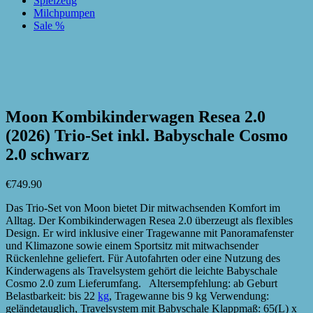
Spielzeug
Milchpumpen
Sale %
zur Wunschliste hinzufügen
zur Wunschliste hinzufügen
Moon Kombikinderwagen Resea 2.0
(2026) Trio-Set inkl. Babyschale Cosmo
2.0 schwarz
€
749.90
Das Trio-Set von Moon bietet Dir mitwachsenden Komfort im
Alltag. Der Kombikinderwagen Resea 2.0 überzeugt als flexibles
Design. Er wird inklusive einer Tragewanne mit Panoramafenster
und Klimazone sowie einem Sportsitz mit mitwachsender
Rückenlehne geliefert. Für Autofahrten oder eine Nutzung des
Kinderwagens als Travelsystem gehört die leichte Babyschale
Cosmo 2.0 zum Lieferumfang. Altersempfehlung: ab Geburt
Belastbarkeit: bis 22
kg
, Tragewanne bis 9 kg Verwendung:
geländetauglich, Travelsystem mit Babyschale Klappmaß: 65(L) x