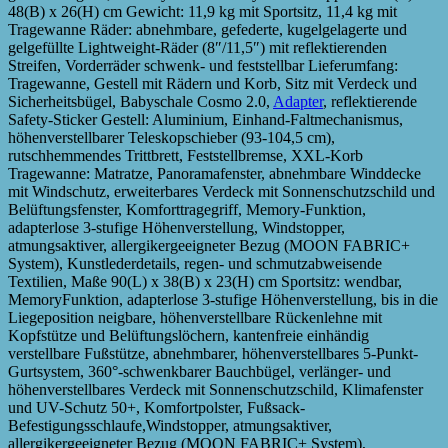
48(B) x 26(H) cm Gewicht: 11,9 kg mit Sportsitz, 11,4 kg mit
Tragewanne Räder: abnehmbare, gefederte, kugelgelagerte und
gelgefüllte Lightweight-Räder (8″/11,5″) mit reflektierenden
Streifen, Vorderräder schwenk- und feststellbar Lieferumfang:
Tragewanne, Gestell mit Rädern und Korb, Sitz mit Verdeck und
Sicherheitsbügel, Babyschale Cosmo 2.0,
Adapter
, reflektierende
Safety-Sticker Gestell: Aluminium, Einhand-Faltmechanismus,
höhenverstellbarer Teleskopschieber (93-104,5 cm),
rutschhemmendes Trittbrett, Feststellbremse, XXL-Korb
Tragewanne: Matratze, Panoramafenster, abnehmbare Winddecke
mit Windschutz, erweiterbares Verdeck mit Sonnenschutzschild und
Belüftungsfenster, Komforttragegriff, Memory-Funktion,
adapterlose 3-stufige Höhenverstellung, Windstopper,
atmungsaktiver, allergikergeeigneter Bezug (MOON FABRIC+
System), Kunstlederdetails, regen- und schmutzabweisende
Textilien, Maße 90(L) x 38(B) x 23(H) cm Sportsitz: wendbar,
MemoryFunktion, adapterlose 3-stufige Höhenverstellung, bis in die
Liegeposition neigbare, höhenverstellbare Rückenlehne mit
Kopfstütze und Belüftungslöchern, kantenfreie einhändig
verstellbare Fußstütze, abnehmbarer, höhenverstellbares 5-Punkt-
Gurtsystem, 360°-schwenkbarer Bauchbügel, verlänger- und
höhenverstellbares Verdeck mit Sonnenschutzschild, Klimafenster
und UV-Schutz 50+, Komfortpolster, Fußsack-
Befestigungsschlaufe,Windstopper, atmungsaktiver,
allergikergeeigneter Bezug (MOON FABRIC+ System),