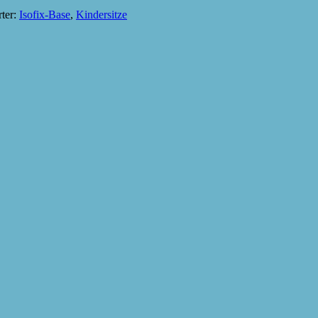
ter:
Isofix-Base
,
Kindersitze