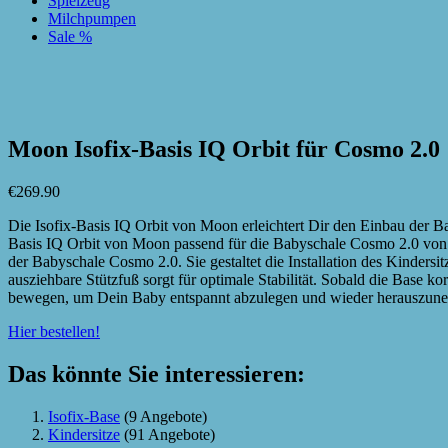
Spielzeug
Milchpumpen
Sale %
zur Wunschliste hinzufügen
zur Wunschliste hinzufügen
Moon Isofix-Basis IQ Orbit für Cosmo 2.0
€
269.90
Die Isofix-Basis IQ Orbit von Moon erleichtert Dir den Einbau der 
Basis IQ Orbit von Moon passend für die Babyschale Cosmo 2.0 von 
der Babyschale Cosmo 2.0. Sie gestaltet die Installation des Kinders
ausziehbare Stützfuß sorgt für optimale Stabilität. Sobald die Base ko
bewegen, um Dein Baby entspannt abzulegen und wieder herauszun
Hier bestellen!
Das könnte Sie interessieren:
Isofix-Base
(9 Angebote)
Kindersitze
(91 Angebote)