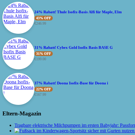
24% Rabatt! Thule Isofix-Basis Alfi für Maple, Elm
43% OFF
€
246.99
31% Rabatt! Cybex Gold Isofix Basis BASE G
31% OFF
€
199.00
37% Rabatt! Doona Isofix-Base für Doona i
22% OFF
€
167.99
Eltern-Magazin
Tragbare elektrische Milchpumpen im ersten Babyjahr: Passfor