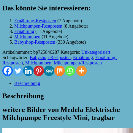
Das könnte Sie interessieren:
Ernährung-Restposten
(7 Angebote)
Milchpumpen-Restposten
(8 Angebote)
Ernährung
(11 Angebote)
Milchpumpen
(11 Angebote)
Babyshop-Restposten
(330 Angebote)
Artikelnummer:
bp725846287
Kategorie:
Unkategorisiert
Schlagwörter:
Babyshop-Restposten
,
Ernährung
,
Ernährung-
Restposten
,
Milchpumpen
,
Milchpumpen-Restposten
Beschreibung
Beschreibung
weitere Bilder von Medela Elektrische
Milchpumpe Freestyle Mini, tragbar