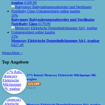
tragbar
€
189.99
10%
Babymoov Babynahrungszubereiter und Sterilisator
Nutribaby Glass
€
179.99
23%
Momcozy Elektrische Doppelmilchpumpe Air1, tragbar
€
427.49
Wunschliste –
Top Angebote
57% Rabatt! Momcozy Elektrische Milchpumpe M6,
tragbar
51% OFF
€
208.99
Momcozy Elektrische Doppelmilchpumpe Air1, tragbar