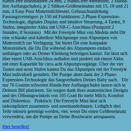
Hands-free Brusthauben 24 mm, 2 Hands-free Membrane, 2 Hands-
free Auffangschalen), je 2 Silikon-Größeneinsätze mit 15, 18 und 21
mm, 4 Easy Pour Muttermilchbeutel, Gebrauchsanleitung
Fassungsvermögen: je 150 ml Funktionen: 2-Phase-Expression-
Technologie, digitales Display und intuitive Steuerung, 4 Tasten, 9
Stufen, integrierter Akku mit USB-C-Anschluss (Pumpzeit 2
Stunden, 8 Sessions) Mit der Freestyle Mini von Medela steht Dir
eine schlanke und kabellose Milchpumpe zum Abpumpen von
Muttermilch zur Verfügung. Sie bietet Dir eine kompakte
Motoreinheit, die Du Dir während des Abpumpens einfach
umhängen oder an Deiner Kleidung befestigen kannst. Sie lässt sich
über einen USB-Anschluss aufladen und punktet mit einem Akku
mit einer Kapazität für circa acht Abpumpvorgänge. Über die vier
Tasten und neun Stufen kannst Du das Abpumpen mit der Freestyle
Mini individuell gestalten. Die Pumpe ahmt dank der 2-Phase-
Expression-Technologie das Saugverhalten Deines Baby nach. Die
nur 76 Gramm schweren Hands-free Auffangschalen lassen sich in
Deinem BH platzieren. Sie sorgen dank ihres anatomischen Designs
und des Öffnungswinkels von 105 Grad für mehr Milch, Komfort
und Diskretion. Praktisch: Die Freestyle Mini lässt sich
unkompliziert zusammen- und auseinanderbauen. Lediglich drei
Teile müssen gereinigt werden, vier, wenn Du einen Größeneinsatz
verwendest, um die Pumpe an Deine Brustwarze anzupassen.
Hier bestellen!