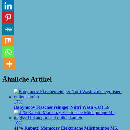
Ähnliche Artikel
17%
Babymoov Flaschenreiniger Nutri Wash
€
331.59
10%
41% Rabatt! Momcozy Elektrische Milchpumpe M5,