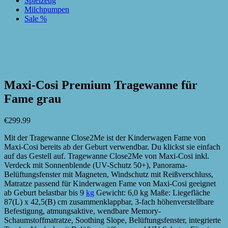
Spielzeug
Milchpumpen
Sale %
zur Wunschliste hinzufügen
zur Wunschliste hinzufügen
Maxi-Cosi Premium Tragewanne für
Fame grau
€
299.99
Mit der Tragewanne Close2Me ist der Kinderwagen Fame von
Maxi-Cosi bereits ab der Geburt verwendbar. Du klickst sie einfach
auf das Gestell auf. Tragewanne Close2Me von Maxi-Cosi inkl.
Verdeck mit Sonnenblende (UV-Schutz 50+), Panorama-
Belüftungsfenster mit Magneten, Windschutz mit Reißverschluss,
Matratze passend für Kinderwagen Fame von Maxi-Cosi geeignet
ab Geburt belastbar bis 9
kg
Gewicht: 6,0 kg Maße: Liegefläche
87(L) x 42,5(B) cm zusammenklappbar, 3-fach höhenverstellbare
Befestigung, atmungsaktive, wendbare Memory-
Schaumstoffmatratze, Soothing Slope, Belüftungsfenster, integrierte