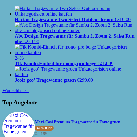
Hartan Tragewanne Two Select Outdoor braun
€
310.00
Abc Design Tragewanne für Samba 2, Zoom 2, Salsa Run
oliv
€
229.90
24%
Tfk Kombi-Einheit für mono, pro beige
€
414.99
Joolz geo⁵ Tragewanne gruen
€
299.00
Wunschliste –
Top Angebote
Maxi-Cosi Premium Tragewanne für Fame gruen
45% OFF
€
254.99