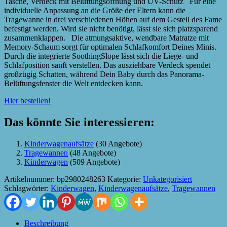
Tasche, Verdeck mit Belüftungsöffnung und UV-Schutz Für eine
individuelle Anpassung an die Größe der Eltern kann die
Tragewanne in drei verschiedenen Höhen auf dem Gestell des Fame
befestigt werden. Wird sie nicht benötigt, lässt sie sich platzsparend
zusammenklappen. Die atmungsaktive, wendbare Matratze mit
Memory-Schaum sorgt für optimalen Schlafkomfort Deines Minis.
Durch die integrierte SoothingSlope lässt sich die Liege- und
Schlafposition sanft verstellen. Das ausziehbare Verdeck spendet
großzügig Schatten, während Dein Baby durch das Panorama-
Belüftungsfenster die Welt entdecken kann.
Hier bestellen!
Das könnte Sie interessieren:
Kinderwagenaufsätze
(30 Angebote)
Tragewannen
(48 Angebote)
Kinderwagen
(509 Angebote)
Artikelnummer:
bp2980248263
Kategorie:
Unkategorisiert
Schlagwörter:
Kinderwagen
,
Kinderwagenaufsätze
,
Tragewannen
Beschreibung