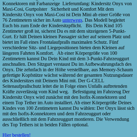
Konnektoren mit Farbanzeige Lieferumfang: Kindersitz Onyx von
Maxi-Cosi, Gurtpolster Sicherheit und Komfort Mit dem
Kindersitz Onyx von Maxi-Cosi ist Dein Mini ab einer Größe von
76 Zentimetern sicher im Auto
unterwegs
. Das Modell begleitet
Euch bis zum Ende der Kindersitzpflicht. Bis Dein Kind 105
Zentimeter groß ist, sicherst Du es mit dem sitzeigenen 5-Punkt-
Gurt. Er hält Deinen kleinen Passagier sicher auf seinem Platz und
bietet im Fall eines Frontalaufpralls maximalen Schutz. Fünf
verschiedene Sitz- und Liegepositionen bieten dem Kleinen auf
längeren Fahrten Komfort. Ab einer Körpergröße von 100
Zentimetern kannst Du Dein Kind mit dem 3-Punkt-Fahrzeuggurt
anschnallen. Den Sitzgurt verstaust Du im Aufbewahrungsfach des
Onyx. Die zehnfach in der Höhe verstellbare, aus Memory-Schaum
gefertigte Kopfstütze wächst während der gesamten Nutzungsdauer
des Kindersitzes mit Deinem Mini mit. Der G-CELL
Seitenaufprallschutz leitet die in Folge eines Unfalls auftretenden
Kräfte zuverlässig vom Kind weg. Befestigung im Fahrzeug Der
Kindersitz Onyx wird zunächst mit den Isofix-Konnektoren und
einem Top Tether im Auto installiert. Ab einer Körpergröße Deines
Kindes von 100 Zentimetern kannst Du wählen: Der Onyx lässt sich
mit den Isofix-Konnektoren und dem Fahrzeuggurt oder
ausschließlich mit dem Fahrzeuggurt montieren. Die Verwendung
des Top Tethers ist in beiden Fällen optional.
Hier bestellen!