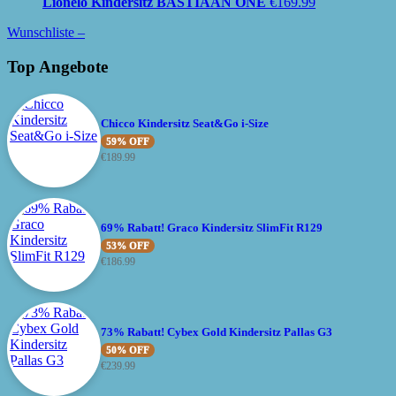
Lionelo Kindersitz BASTIAAN ONE
€
169.99
Wunschliste –
Top Angebote
Chicco Kindersitz Seat&Go i-Size
59% OFF
€
189.99
69% Rabatt! Graco Kindersitz SlimFit R129
53% OFF
€
186.99
73% Rabatt! Cybex Gold Kindersitz Pallas G3
50% OFF
€
239.99