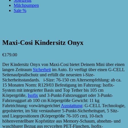
Spielzeug
Milchpumpen
Sale %
zur Wunschliste hinzufügen
zur Wunschliste hinzufügen
Maxi-Cosi Kindersitz Onyx
€
179.00
Der Kindersitz Onyx von Maxi-Cosi bietet Deinem Mini über einen
langen Zeitraum
Sicherheit
im Auto. Er verfügt über einen G-CELL
Seitenaufprallschutz und erfüllt die neuesten i-Size-
Sicherheitsstandards. i-Size: 76-150 cm Altersempfehlung: ab ca.
15 Monaten Norm: R129/03 Befestigung im Fahrzeug: Isofix-
System mit integrierter Basis und Top Tether bis 105 cm
Körpergröße,
Isofix
und 3-Punkt-Fahrzeuggurt oder 3-Punkt-
Fahrzeuggurt ab 100 cm Körpergröße Gewicht: 11 kg
Fahrtrichtung: vorwärtsgerichtet
Ausstattung
: G-CELL Technologie,
gepolsterter, im Sitz verstaubarer 5-Punkt-Sicherheitsgurt, 5 Sitz-
und Liegepositionen (Körpergröße 76-105 cm), 10-fach
höhenverstellbare Kopfstütze aus Memory-Schaum, abnehm- und
waschbarer Bezug aus recycelten PET-Flaschen, Isofix-