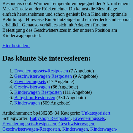
Besonders cool: Warmen Temperaturen begegnet der Sitz mit einem
Mesh-Einsatz an der Rückenlehne. Du kannst die Sitzauflage
einfach herausnehmen und schon genießt Dein Kind eine optimale
Belüftung. Hinweise Ein Schutzbügel und ein Verdeck sind separat
erhältlich. Genauso verhält es sich mit Adaptern für eine
Befestigung des Geschwistersitzes in der unteren Position am
Kinderwagengestell.
Hier bestellen!
Das könnte Sie interessieren:
Erweiterungssets-Restposten
(7 Angebote)
Geschwisterwagen-Restposten
(9 Angebote)
Erweiterungssets
(17 Angebote)
Geschwisterwagen
(66 Angebote)
Kinderwagen-Restposten
(111 Angebote)
Babyshop-Restposten
(330 Angebote)
Kinderwagen
(509 Angebote)
Artikelnummer:
bp436285434
Kategorie:
Unkategorisiert
Schlagwörter:
Babyshop-Restposten
,
Erweiterungssets
,
Erweiterungssets-Restposten
,
Geschwisterwagen
,
Geschwisterwagen-Restposten
,
Kinderwagen
,
Kinderwagen-