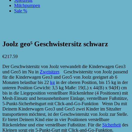
Spielzeug
Milchpumpen
Sale %
zur Wunschliste hinzufügen
zur Wunschliste hinzufügen
Joolz geo⁵ Geschwistersitz schwarz
€
217.59
Der Geschwistersitz von Joolz verwandelt die Kinderwagen Geo3
und Geo5 im Nu in
Zweisitzer
. Geschwistersitz von Joolz passend
für die Kinderwagen Geo3 und Geo5 von Joolz geeignet ab 6
Monaten belastbar bis 22
kg
in der oberen Position, bis 15 kg in der
unteren Position Gewicht: 3,5 kg Maße: 19(L) x 44(B) x 94(H) cm
bis in die Liegeposition verstellbare Rückenlehne (4 Positionen) mit
Mesh-Einsatz und herausnehmbarer Einlage, verstellbare Fußstütze,
5-Punkt-Sicherheitsgurt mit Click-and-Go-Funktion Wenn Du mit
Deinem Kinderwagen Geo3 und Geo5 zwei Kinder im Sitzalter
transportieren möchtest, ist der Geschwistersitz von Joolz zur Stelle.
Er bietet Deinem Kind eine in vier Positionen verstellbare
Rückenlehne und eine verstellbare Fußstütze. Für die
Sicherheit
des
Kleinen sorgt ein 5-Punkt-Gurt mit Click-and-Go-Funktion.