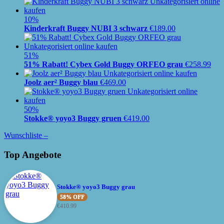
10%
Kinderkraft Buggy NUBI 3 schwarz
€
189.00
51%
51% Rabatt! Cybex Gold Buggy ORFEO grau
€
258.99
Joolz aer² Buggy blau
€
469.00
50%
Stokke® yoyo3 Buggy gruen
€
419.00
Wunschliste –
Top Angebote
Stokke® yoyo3 Buggy grau
58% OFF
€
410.99