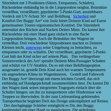
Sitzeinheit mit 3 Positionen (Sitzen, Entspannen, Schlafen),
Rückenlehne einhändig bis in die Liegeposition neigbar, Beinstütze
verstellbar, verstellbarer, gepolsterter 5-Punkt-Gurt, ausziehbares
Verdeck mit UV-Schutz 50+ und Belüftung
Sicherheit
und
Komfort Der Buggy Aer² von Joolz bietet Deinem Kind auf Euren
gemeinsamen Touren ergonomischen Komfort. Die Sitzeinheit
unterstützt den Rücken und Nacken Deines Minis. Du kannst ihre
Rückenlehne mit einer Hand ganz einfach in eine flache
Liegeposition bringen. Auch die Beinstütze des Wagens ist
verstellbar. Drei verschiedene Sitzpositionen machen es Deinem
Kleinen leicht,
unterwegs
seine Umgebung zu betrachten, zu
entspannen oder zu schlafen. Der verstellbare, gepolsterte 5-Punkt-
Gurt hält das Kind sicher auf seinem Platz. Das verlängerbare
Sonnenverdeck des Aer² spendet Deinem Mini-Passagier Schatten
und schützt vor UV-Strahlen. Da es mit einer Belüftungsoption
ausgestattet ist, genießt Dein Kind auch bei warmen Temperaturen
ein angenehmes Klima im Wageninneren. Gestell und Fahrwerk
Der Buggy Aer² überzeugt mit einem leichten Gestell, das sich
einhändig auf Handgepäckmaß zusammenfalten lässt. Du kannst Dir
den Wagen dank seines integrierten Tragegurts einfach über die
Schulter hängen, um ihn zu transportieren oder Hindernisse wie
Treppen zu überwinden. In der zum Lieferumfang gehörenden
Transporttasche begleitet Dich das Design unkompliziert auf Reisen.
Der durchgängige Schieber ermöglicht es Dir, den Buggy
komfortabel mit einer Hand zu manövrieren. Die gefederten