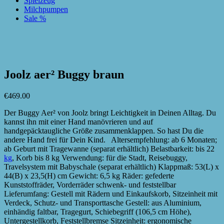
Spielzeug
Milchpumpen
Sale %
zur Wunschliste hinzufügen
zur Wunschliste hinzufügen
Joolz aer² Buggy braun
€
469.00
Der Buggy Aer² von Joolz bringt Leichtigkeit in Deinen Alltag. Du
kannst ihn mit einer Hand manövrieren und auf
handgepäcktaugliche Größe zusammenklappen. So hast Du die
andere Hand frei für Dein Kind. Altersempfehlung: ab 6 Monaten;
ab Geburt mit Tragewanne (separat erhältlich) Belastbarkeit: bis 22
kg
, Korb bis 8 kg Verwendung: für die Stadt, Reisebuggy,
Travelsystem mit Babyschale (separat erhältlich) Klappmaß: 53(L) x
44(B) x 23,5(H) cm Gewicht: 6,5 kg Räder: gefederte
Kunststoffräder, Vorderräder schwenk- und feststellbar
Lieferumfang: Gestell mit Rädern und Einkaufskorb, Sitzeinheit mit
Verdeck, Schutz- und Transporttasche Gestell: aus Aluminium,
einhändig faltbar, Tragegurt, Schiebegriff (106,5 cm Höhe),
Untergestellkorb, Feststellbremse Sitzeinheit: ergonomische