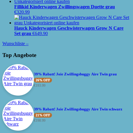
Fillikid Kinderwagen Zwillingswagen Duette grau
€
320.99
Hauck Kinderwagen Geschwisterwagen Grow N Care
Set grau
€
649.90
Wunschliste –
Top Angebote
39% Rabatt! Joie Zwillingsbuggy Aire Twin grau
26% OFF
€
193.99
39% Rabatt! Joie Zwillingsbuggy Aire Twin schwarz
21% OFF
€
198.99