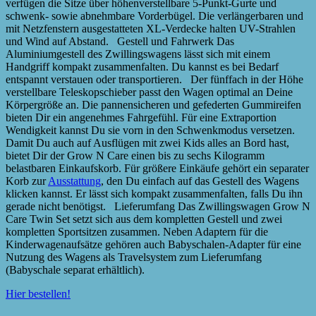
verfügen die Sitze über höhenverstellbare 5-Punkt-Gurte und
schwenk- sowie abnehmbare Vorderbügel. Die verlängerbaren und
mit Netzfenstern ausgestatteten XL-Verdecke halten UV-Strahlen
und Wind auf Abstand. Gestell und Fahrwerk Das
Aluminiumgestell des Zwillingswagens lässt sich mit einem
Handgriff kompakt zusammenfalten. Du kannst es bei Bedarf
entspannt verstauen oder transportieren. Der fünffach in der Höhe
verstellbare Teleskopschieber passt den Wagen optimal an Deine
Körpergröße an. Die pannensicheren und gefederten Gummireifen
bieten Dir ein angenehmes Fahrgefühl. Für eine Extraportion
Wendigkeit kannst Du sie vorn in den Schwenkmodus versetzen.
Damit Du auch auf Ausflügen mit zwei Kids alles an Bord hast,
bietet Dir der Grow N Care einen bis zu sechs Kilogramm
belastbaren Einkaufskorb. Für größere Einkäufe gehört ein separater
Korb zur
Ausstattung
, den Du einfach auf das Gestell des Wagens
klicken kannst. Er lässt sich kompakt zusammenfalten, falls Du ihn
gerade nicht benötigst. Lieferumfang Das Zwillingswagen Grow N
Care Twin Set setzt sich aus dem kompletten Gestell und zwei
kompletten Sportsitzen zusammen. Neben Adaptern für die
Kinderwagenaufsätze gehören auch Babyschalen-Adapter für eine
Nutzung des Wagens als Travelsystem zum Lieferumfang
(Babyschale separat erhältlich).
Hier bestellen!