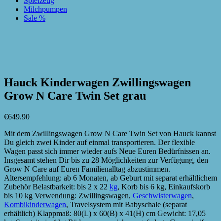
Spielzeug
Milchpumpen
Sale %
zur Wunschliste hinzufügen
zur Wunschliste hinzufügen
Hauck Kinderwagen Zwillingswagen
Grow N Care Twin Set grau
€
649.90
Mit dem Zwillingswagen Grow N Care Twin Set von Hauck kannst
Du gleich zwei Kinder auf einmal transportieren. Der flexible
Wagen passt sich immer wieder aufs Neue Euren Bedürfnissen an.
Insgesamt stehen Dir bis zu 28 Möglichkeiten zur Verfügung, den
Grow N Care auf Euren Familienalltag abzustimmen.
Altersempfehlung: ab 6 Monaten, ab Geburt mit separat erhältlichem
Zubehör Belastbarkeit: bis 2 x 22
kg
, Korb bis 6 kg, Einkaufskorb
bis 10 kg Verwendung: Zwillingswagen,
Geschwisterwagen
,
Kombikinderwagen
, Travelsystem mit Babyschale (separat
erhältlich) Klappmaß: 80(L) x 60(B) x 41(H) cm Gewicht: 17,05