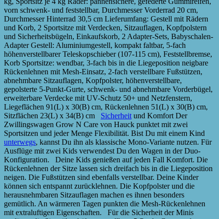
kg, Sportsitz je 4 kg Räder: pannensichere, gefederte Gummireifen,
vorn schwenk- und feststellbar, Durchmesser Vorderrad 20 cm,
Durchmesser Hinterrad 30,5 cm Lieferumfang: Gestell mit Rädern
und Korb, 2 Sportsitze mit Verdecken, Sitzauflagen, Kopfpolstern
und Sicherheitsbügeln, Einkaufskorb, 2 Adapter-Sets, Babyschalen-
Adapter Gestell: Aluminiumgestell, kompakt faltbar, 5-fach
höhenverstellbarer Teleskopschieber (107-115 cm), Feststellbremse,
Korb Sportsitze: wendbar, 3-fach bis in die Liegeposition neigbare
Rückenlehnen mit Mesh-Einsatz, 2-fach verstellbare Fußstützen,
abnehmbare Sitzauflagen, Kopfpolster, höhenverstellbare,
gepolsterte 5-Punkt-Gurte, schwenk- und abnehmbare Vorderbügel,
erweiterbare Verdecke mit UV-Schutz 50+ und Netzfenstern,
Liegeflächen 91(L) x 30(B) cm, Rückenlehnen 51(L) x 30(B) cm,
Sitzflächen 23(L) x 34(B) cm
Sicherheit
und Komfort Der
Zwillingswagen Grow N Care von Hauck punktet mit zwei
Sportsitzen und jeder Menge Flexibilität. Bist Du mit einem Kind
unterwegs
, kannst Du ihn als klassische Mono-Variante nutzen. Für
Ausflüge mit zwei Kids verwendest Du den Wagen in der Duo-
Konfiguration. Deine Kids genießen auf jeden Fall Komfort. Die
Rückenlehnen der Sitze lassen sich dreifach bis in die Liegeposition
neigen. Die Fußstützen sind ebenfalls verstellbar. Deine Kinder
können sich entspannt zurücklehnen. Die Kopfpolster und die
herausnehmbaren Sitzauflagen machen es ihnen besonders
gemütlich. An wärmeren Tagen punkten die Mesh-Rückenlehnen
mit extraluftigen Eigenschaften. Für die Sicherheit der Minis