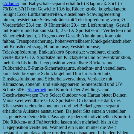
(
Adapter
und Babyschale separat erhältlich) Klappmaß: 85(L) x
79(B) x 37(H) cm Gewicht: 13,6 kg Räder: große, kugelgelagerte
Solight Ecco Luftkammerreifen, einstellbare Schwingfederung
hinten, feststellbare Schwenkräder mit Teleskopfederung vorn, Ø
Vorderräder 23,4 cm, Ø Hinterräder 29,4 cm Lieferumfang: Gestell
mit Rädern und Einkaufskorb, 2 GTX-Sportsitze mit Verdecken und
Sicherheitsbügeln, 2 Regencover Gestell: Aluminium, kompakt
faltbar, Transportsicherung, höhenverstellbarer Knickgelenkschieber
mit Kunstlederbezug, Handbremse, Feststellbremse,
Teleskopfederung, Einkaufskorb Sportsitze: wendbare, einzeln
verstellbare GTX-Sportsitze mit Klicksystem und Schwenkfunktion,
mehrfach bis in die Liegeposition verstellbare Rücken- und
Fußbereiche, 5-Punkt-Sicherheitsgurte, abnehm- und verstellbare,
kunstlederbezogene Schutzbügel mit Durchrutsch-Schutz,
Einstiegsfunktion und Sicherheitsverschluss, Verdecke mit
Klimazone, abnehm- und einklappbarem Sonnenschild und UV-
Schutz 50+
Sicherheit
und Komfort Der Zwillings- und
Geschwisterwagen Two Select Outdoor von Hartan bietet Deinen
Minis zwei wendbare GTX-Sportsitze. Du kannst sie dank des
Klicksystems einzeln abnehmen und bei Bedarf gegen separat
erhältliche Aufsätze austauschen. Da jeder Sitz einzeln verstellbar
ist, genießen Deine Mini-Passagiere jederzeit individuellen Komfort.
Die Rücken- und Fußbereiche lassen sich mehrfach bis in die
Liegeposition verstellen. Während ein Kind munter die Welt
bestaunt, kann das andere problemlos entspannen. In beiden Fällen