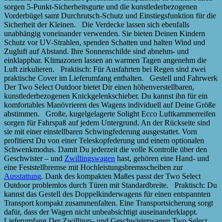
sorgen 5-Punkt-Sicherheitsgurte und die kunstlederbezogenen
Vorderbügel samt Durchrutsch-Schutz und Einstiegsfunktion für die
Sicherheit der Kleinen. Die Verdecke lassen sich ebenfalls
unabhängig voneinander verwenden. Sie bieten Deinen Kindern
Schutz vor UV-Strahlen, spenden Schatten und halten Wind und
Zugluft auf Abstand. Ihre Sonnenschilde sind abnehm- und
einklappbar. Klimazonen lassen an warmen Tagen angenehm die
Luft zirkulieren. Praktisch: Für Ausfahrten bei Regen sind zwei
praktische Cover im Lieferumfang enthalten. Gestell und Fahrwerk
Der Two Select Outdoor bietet Dir einen höhenverstellbaren,
kunstlederbezogenen Knickgelenkschieber. Du kannst ihn für ein
komfortables Manövrieren des Wagens individuell auf Deine Größe
abstimmen. Große, kugelgelagerte Solight Ecco Luftkammerreifen
sorgen für Fahrspaß auf jedem Untergrund. An der Rückseite sind
sie mit einer einstellbaren Schwingfederung ausgestattet. Vorn
profitierst Du von einer Teleskopfederung und einem optionalen
Schwenkmodus. Damit Du jederzeit die volle Kontrolle über den
Geschwister – und
Zwillingswagen
hast, gehören eine Hand- und
eine Feststellbremse mit Hochleistungsbremsscheiben zur
Ausstattung
. Dank des kompakten Maßes passt der Two Select
Outdoor problemlos durch Türen mit Standardbreite. Praktisch: Du
kannst das Gestell des Doppelkinderwagens für einen entspannten
Transport kompakt zusammenfalten. Eine Transportsicherung sorgt
dafür, dass der Wagen nicht unbeabsichtigt auseinanderklappt.
Lieferumfang Der Zwillings- und Geschwisterwagen Two Select