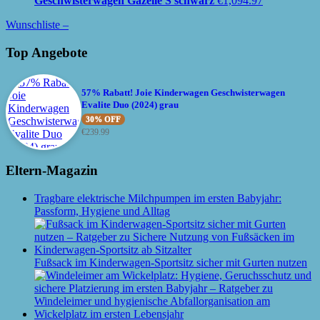
Geschwisterwagen Gazelle S schwarz
€
1,094.97
Wunschliste –
Top Angebote
57% Rabatt! Joie Kinderwagen Geschwisterwagen
Evalite Duo (2024) grau
30% OFF
€
239.99
Eltern-Magazin
Tragbare elektrische Milchpumpen im ersten Babyjahr:
Passform, Hygiene und Alltag
Fußsack im Kinderwagen-Sportsitz sicher mit Gurten nutzen