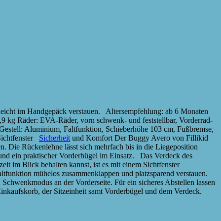
erleicht im Handgepäck verstauen. Altersempfehlung: ab 6 Monaten
,9 kg Räder: EVA-Räder, vorn schwenk- und feststellbar, Vorderrad-
Gestell: Aluminium, Faltfunktion, Schieberhöhe 103 cm, Fußbremse,
 Sichtfenster
Sicherheit
und Komfort Der Buggy Avero von Fillikid
n. Die Rückenlehne lässt sich mehrfach bis in die Liegeposition
rt und ein praktischer Vorderbügel im Einsatz. Das Verdeck des
t im Blick behalten kannst, ist es mit einem Sichtfenster
Faltfunktion mühelos zusammenklappen und platzsparend verstauen.
Schwenkmodus an der Vorderseite. Für ein sicheres Abstellen lassen
inkaufskorb, der Sitzeinheit samt Vorderbügel und dem Verdeck.