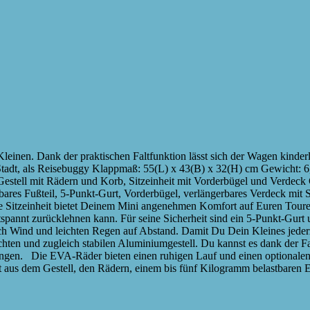
Kleinen. Dank der praktischen Faltfunktion lässt sich der Wagen kind
Stadt, als Reisebuggy Klappmaß: 55(L) x 43(B) x 32(H) cm Gewicht: 6
stell mit Rädern und Korb, Sitzeinheit mit Vorderbügel und Verdeck 
lbares Fußteil, 5-Punkt-Gurt, Vorderbügel, verlängerbares Verdeck mit
ete Sitzeinheit bietet Deinem Mini angenehmen Komfort auf Euren Toure
 entspannt zurücklehnen kann. Für seine Sicherheit sind ein 5-Punkt-Gu
ch Wind und leichten Regen auf Abstand. Damit Du Dein Kleines jederzei
chten und zugleich stabilen Aluminiumgestell. Du kannst es dank der 
ngen. Die EVA-Räder bieten einen ruhigen Lauf und einen optionalen 
 aus dem Gestell, den Rädern, einem bis fünf Kilogramm belastbaren E