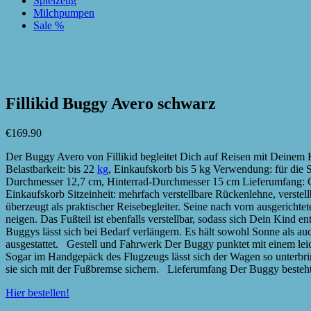
Spielzeug
Milchpumpen
Sale %
zur Wunschliste hinzufügen
zur Wunschliste hinzufügen
Fillikid Buggy Avero schwarz
€
169.90
Der Buggy Avero von Fillikid begleitet Dich auf Reisen mit Deinem 
Belastbarkeit: bis 22
kg
, Einkaufskorb bis 5 kg Verwendung: für die 
Durchmesser 12,7 cm, Hinterrad-Durchmesser 15 cm Lieferumfang: Ge
Einkaufskorb Sitzeinheit: mehrfach verstellbare Rückenlehne, verstel
überzeugt als praktischer Reisebegleiter. Seine nach vorn ausgericht
neigen. Das Fußteil ist ebenfalls verstellbar, sodass sich Dein Kind
Buggys lässt sich bei Bedarf verlängern. Es hält sowohl Sonne als au
ausgestattet. Gestell und Fahrwerk Der Buggy punktet mit einem lei
Sogar im Handgepäck des Flugzeugs lässt sich der Wagen so unterbri
sie sich mit der Fußbremse sichern. Lieferumfang Der Buggy besteht
Hier bestellen!