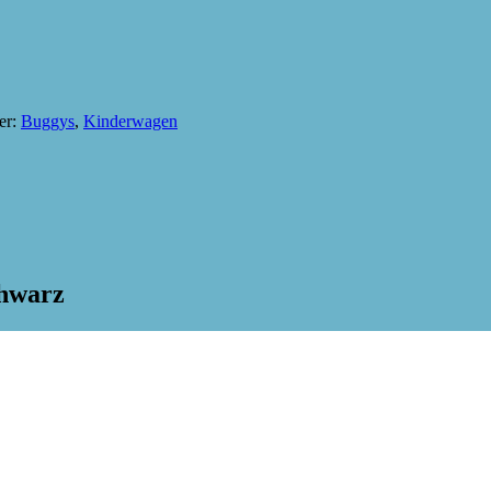
er:
Buggys
,
Kinderwagen
chwarz