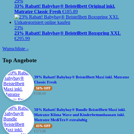
29%
33% Rabatt! Babybay® Beistellbett Original inkl.
Matratze Classic Fresh
€
185.89
23%
23% Rabatt! Babybay® Beistellbett Boxspring XXL
€
295.99
Wunschliste –
Top Angebote
39% Rabatt! Babybay® Beistellbett Maxi inkl. Matratze
Classic Fresh
50% OFF
€
198.69
58% Rabatt! Babybay® Bundle Beistellbett Maxi inkl.
Matratze Klima Wave und Kinderbettumbausatz inkl.
Matratze MediTex® extraluftig
43% OFF
€
573.99