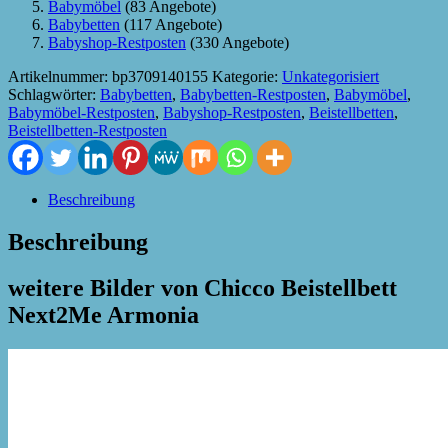
Babymöbel
(83 Angebote)
Babybetten
(117 Angebote)
Babyshop-Restposten
(330 Angebote)
Artikelnummer:
bp3709140155
Kategorie:
Unkategorisiert
Schlagwörter:
Babybetten
,
Babybetten-Restposten
,
Babymöbel
,
Babymöbel-Restposten
,
Babyshop-Restposten
,
Beistellbetten
,
Beistellbetten-Restposten
Beschreibung
Beschreibung
weitere Bilder von Chicco Beistellbett
Next2Me Armonia