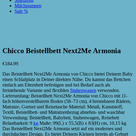
Spielzeug
Milchpumpen
Sale %
zur Wunschliste hinzufügen
zur Wunschliste hinzufügen
Chicco Beistellbett Next2Me Armonia
€
184.99
Das Beistellbett Next2Me Armonia von Chicco bietet Deinem Baby
einen Schlafplatz in Deiner direkten Nähe. Du kannst das Bettchen
einfach am Elternbett befestigen und bei Bedarf auch als
freistehende Variante und flexiblen
Stubenwagen
verwenden.
Lieferumfang: Beistellbett Next2Me Armonia von Chicco mit 11-
fach höhenverstellbarem Boden (58–73 cm), 4 bremsbaren Rädern,
Matratze, Gurtset und Reisetasche Material: Metall, Kunststoff,
Textil, Beistellbett- und Matratzenbezug abnehm- und waschbar
Verwendung: Beistellbett, Babybett, Stubenwagen, Reisebett
Belastbarkeit: 9
kg
Maße: 99(L) x 55,5(B) x 83(H) cm, 10,15 kg
Das Beistellbett Next2Me Armonia setzt auf ein modernes und
durchdachtes Design. Es bietet Deinem Kleinen bereits ab Geburt