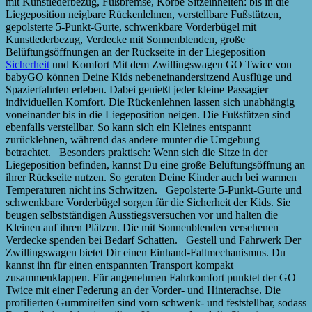
mit Kunstlederbezug, Fußbremse, Körbe Sitzeinheiten: bis in die
Liegeposition neigbare Rückenlehnen, verstellbare Fußstützen,
gepolsterte 5-Punkt-Gurte, schwenkbare Vorderbügel mit
Kunstlederbezug, Verdecke mit Sonnenblenden, große
Belüftungsöffnungen an der Rückseite in der Liegeposition
Sicherheit
und Komfort Mit dem Zwillingswagen GO Twice von
babyGO können Deine Kids nebeneinandersitzend Ausflüge und
Spazierfahrten erleben. Dabei genießt jeder kleine Passagier
individuellen Komfort. Die Rückenlehnen lassen sich unabhängig
voneinander bis in die Liegeposition neigen. Die Fußstützen sind
ebenfalls verstellbar. So kann sich ein Kleines entspannt
zurücklehnen, während das andere munter die Umgebung
betrachtet. Besonders praktisch: Wenn sich die Sitze in der
Liegeposition befinden, kannst Du eine große Belüftungsöffnung an
ihrer Rückseite nutzen. So geraten Deine Kinder auch bei warmen
Temperaturen nicht ins Schwitzen. Gepolsterte 5-Punkt-Gurte und
schwenkbare Vorderbügel sorgen für die Sicherheit der Kids. Sie
beugen selbstständigen Ausstiegsversuchen vor und halten die
Kleinen auf ihren Plätzen. Die mit Sonnenblenden versehenen
Verdecke spenden bei Bedarf Schatten. Gestell und Fahrwerk Der
Zwillingswagen bietet Dir einen Einhand-Faltmechanismus. Du
kannst ihn für einen entspannten Transport kompakt
zusammenklappen. Für angenehmen Fahrkomfort punktet der GO
Twice mit einer Federung an der Vorder- und Hinterachse. Die
profilierten Gummireifen sind vorn schwenk- und feststellbar, sodass