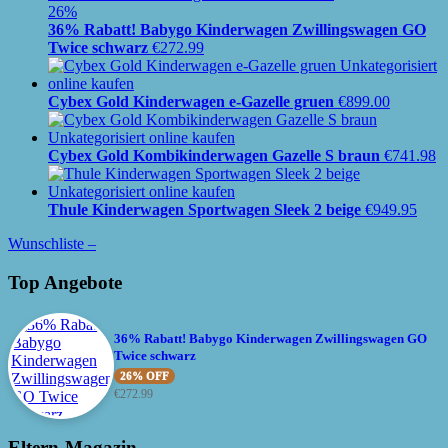
26%
36% Rabatt! Babygo Kinderwagen Zwillingswagen GO
Twice schwarz
€
272.99
Cybex Gold Kinderwagen e-Gazelle gruen
€
899.00
Cybex Gold Kombikinderwagen Gazelle S braun
€
741.98
Thule Kinderwagen Sportwagen Sleek 2 beige
€
949.95
Wunschliste –
Top Angebote
36% Rabatt! Babygo Kinderwagen Zwillingswagen GO
Twice schwarz
26% OFF
€
272.99
Eltern-Magazin