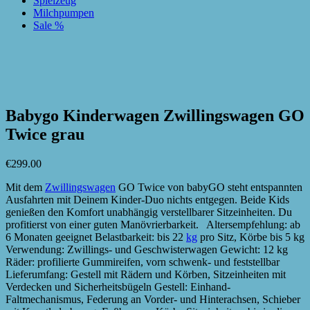
Spielzeug
Milchpumpen
Sale %
zur Wunschliste hinzufügen
zur Wunschliste hinzufügen
Babygo Kinderwagen Zwillingswagen GO
Twice grau
€
299.00
Mit dem
Zwillingswagen
GO Twice von babyGO steht entspannten
Ausfahrten mit Deinem Kinder-Duo nichts entgegen. Beide Kids
genießen den Komfort unabhängig verstellbarer Sitzeinheiten. Du
profitierst von einer guten Manövrierbarkeit. Altersempfehlung: ab
6 Monaten geeignet Belastbarkeit: bis 22
kg
pro Sitz, Körbe bis 5 kg
Verwendung: Zwillings- und Geschwisterwagen Gewicht: 12 kg
Räder: profilierte Gummireifen, vorn schwenk- und feststellbar
Lieferumfang: Gestell mit Rädern und Körben, Sitzeinheiten mit
Verdecken und Sicherheitsbügeln Gestell: Einhand-
Faltmechanismus, Federung an Vorder- und Hinterachsen, Schieber