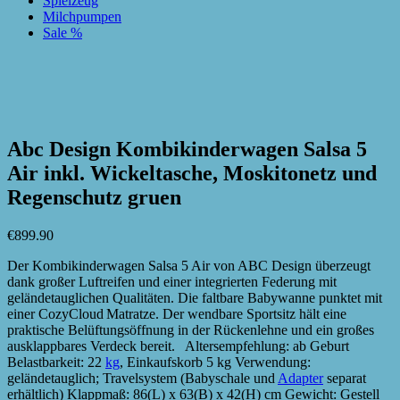
Spielzeug
Milchpumpen
Sale %
zur Wunschliste hinzufügen
zur Wunschliste hinzufügen
Abc Design Kombikinderwagen Salsa 5
Air inkl. Wickeltasche, Moskitonetz und
Regenschutz gruen
€
899.90
Der Kombikinderwagen Salsa 5 Air von ABC Design überzeugt
dank großer Luftreifen und einer integrierten Federung mit
geländetauglichen Qualitäten. Die faltbare Babywanne punktet mit
einer CozyCloud Matratze. Der wendbare Sportsitz hält eine
praktische Belüftungsöffnung in der Rückenlehne und ein großes
ausklappbares Verdeck bereit. Altersempfehlung: ab Geburt
Belastbarkeit: 22
kg
, Einkaufskorb 5 kg Verwendung:
geländetauglich; Travelsystem (Babyschale und
Adapter
separat
erhältlich) Klappmaß: 86(L) x 63(B) x 42(H) cm Gewicht: Gestell