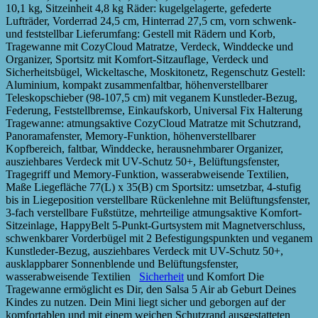
10,1 kg, Sitzeinheit 4,8 kg Räder: kugelgelagerte, gefederte
Lufträder, Vorderrad 24,5 cm, Hinterrad 27,5 cm, vorn schwenk-
und feststellbar Lieferumfang: Gestell mit Rädern und Korb,
Tragewanne mit CozyCloud Matratze, Verdeck, Winddecke und
Organizer, Sportsitz mit Komfort-Sitzauflage, Verdeck und
Sicherheitsbügel, Wickeltasche, Moskitonetz, Regenschutz Gestell:
Aluminium, kompakt zusammenfaltbar, höhenverstellbarer
Teleskopschieber (98-107,5 cm) mit veganem Kunstleder-Bezug,
Federung, Feststellbremse, Einkaufskorb, Universal Fix Halterung
Tragewanne: atmungsaktive CozyCloud Matratze mit Schutzrand,
Panoramafenster, Memory-Funktion, höhenverstellbarer
Kopfbereich, faltbar, Winddecke, herausnehmbarer Organizer,
ausziehbares Verdeck mit UV-Schutz 50+, Belüftungsfenster,
Tragegriff und Memory-Funktion, wasserabweisende Textilien,
Maße Liegefläche 77(L) x 35(B) cm Sportsitz: umsetzbar, 4-stufig
bis in Liegeposition verstellbare Rückenlehne mit Belüftungsfenster,
3-fach verstellbare Fußstütze, mehrteilige atmungsaktive Komfort-
Sitzeinlage, HappyBelt 5-Punkt-Gurtsystem mit Magnetverschluss,
schwenkbarer Vorderbügel mit 2 Befestigungspunkten und veganem
Kunstleder-Bezug, ausziehbares Verdeck mit UV-Schutz 50+,
ausklappbarer Sonnenblende und Belüftungsfenster,
wasserabweisende Textilien
Sicherheit
und Komfort Die
Tragewanne ermöglicht es Dir, den Salsa 5 Air ab Geburt Deines
Kindes zu nutzen. Dein Mini liegt sicher und geborgen auf der
komfortablen und mit einem weichen Schutzrand ausgestatteten