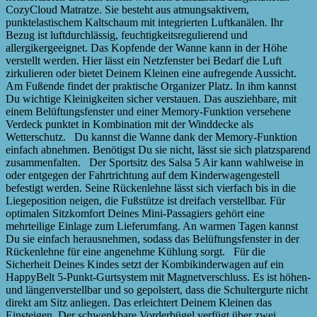
CozyCloud Matratze. Sie besteht aus atmungsaktivem,
punktelastischem Kaltschaum mit integrierten Luftkanälen. Ihr
Bezug ist luftdurchlässig, feuchtigkeitsregulierend und
allergikergeeignet. Das Kopfende der Wanne kann in der Höhe
verstellt werden. Hier lässt ein Netzfenster bei Bedarf die Luft
zirkulieren oder bietet Deinem Kleinen eine aufregende Aussicht.
Am Fußende findet der praktische Organizer Platz. In ihm kannst
Du wichtige Kleinigkeiten sicher verstauen. Das ausziehbare, mit
einem Belüftungsfenster und einer Memory-Funktion versehene
Verdeck punktet in Kombination mit der Winddecke als
Wetterschutz. Du kannst die Wanne dank der Memory-Funktion
einfach abnehmen. Benötigst Du sie nicht, lässt sie sich platzsparend
zusammenfalten. Der Sportsitz des Salsa 5 Air kann wahlweise in
oder entgegen der Fahrtrichtung auf dem Kinderwagengestell
befestigt werden. Seine Rückenlehne lässt sich vierfach bis in die
Liegeposition neigen, die Fußstütze ist dreifach verstellbar. Für
optimalen Sitzkomfort Deines Mini-Passagiers gehört eine
mehrteilige Einlage zum Lieferumfang. An warmen Tagen kannst
Du sie einfach herausnehmen, sodass das Belüftungsfenster in der
Rückenlehne für eine angenehme Kühlung sorgt. Für die
Sicherheit Deines Kindes setzt der Kombikinderwagen auf ein
HappyBelt 5-Punkt-Gurtsystem mit Magnetverschluss. Es ist höhen-
und längenverstellbar und so gepolstert, dass die Schultergurte nicht
direkt am Sitz anliegen. Das erleichtert Deinem Kleinen das
Einsteigen. Der schwenkbare Vorderbügel verfügt über zwei