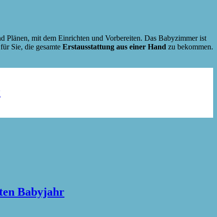
und Plänen, mit dem Einrichten und Vorbereiten. Das Babyzimmer ist
 für Sie, die gesamte
Erstausstattung aus einer Hand
zu bekommen.
g
sten Babyjahr