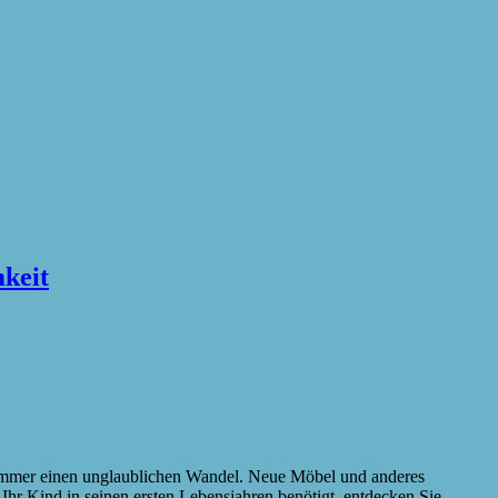
keit
rzimmer einen unglaublichen Wandel. Neue Möbel und anderes
 Ihr Kind in seinen ersten Lebensjahren benötigt, entdecken Sie