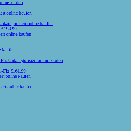
r
€
198.99
i-Fix
€
161.99