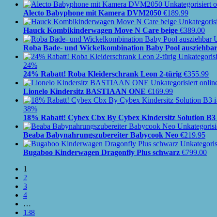
Alecto Babyphone mit Kamera DVM2050
€
189.99
Hauck Kombikinderwagen Move N Care beige
€
389.00
Roba Bade- und Wickelkombination Baby Pool ausziehba
24%
24% Rabatt! Roba Kleiderschrank Leon 2-türig
€
355.99
Lionelo Kindersitz BASTIAAN ONE
€
169.99
38%
18% Rabatt! Cybex Cbx By Cybex Kindersitz Solution B3 
Beaba Babynahrungszubereiter Babycook Neo
€
219.95
Bugaboo Kinderwagen Dragonfly Plus schwarz
€
799.00
1
2
3
4
…
138