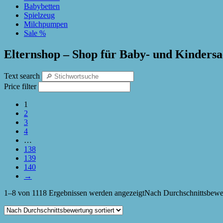
Babybetten
Spielzeug
Milchpumpen
Sale %
Elternshop – Shop für Baby- und Kinders
Text search
Price filter
1
2
3
4
…
138
139
140
→
1–8 von 1118 Ergebnissen werden angezeigt
Nach Durchschnittsbewer