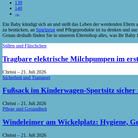
139
140
→
Ein Baby kündigt sich an und stellt das Leben der werdenden Eltern 
zu bestücken, an
Spielzeug
und Pflegeprodukte ist zu denken und auch 
Genau deshalb finden Sie in unserem Elternshop alles, was Ihr Baby fü
Stillen und Fläschchen
Tragbare elektrische Milchpumpen im erst
Chrissi
–
21. Juli 2026
Sicherheit und Transport
Fußsack im Kinderwagen-Sportsitz sicher
Chrissi
–
21. Juli 2026
Pflege und Gesundheit
Windeleimer am Wickelplatz: Hygiene, Ger
Chrissi
–
21. Juli 2026