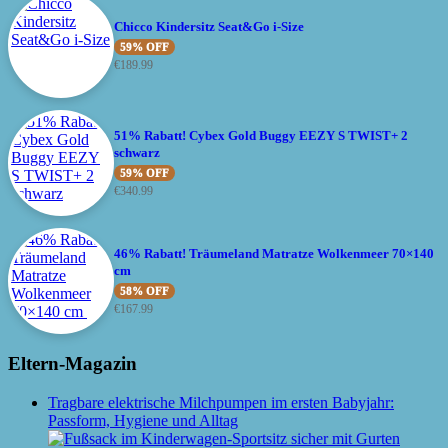
Chicco Kindersitz Seat&Go i-Size
59% OFF
€
189.99
51% Rabatt! Cybex Gold Buggy EEZY S TWIST+ 2
schwarz
59% OFF
€
340.99
46% Rabatt! Träumeland Matratze Wolkenmeer 70×140
cm
58% OFF
€
167.99
Eltern-Magazin
Tragbare elektrische Milchpumpen im ersten Babyjahr:
Passform, Hygiene und Alltag