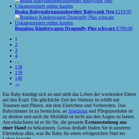
Beaba Babynahrungszubereiter Babycook Neo
€
219.95
Bugaboo Kinderwagen Dragonfly Plus schwarz
€
799.00
1
2
3
4
…
138
139
140
→
Ein Baby kündigt sich an und stellt das Leben der werdenden Eltern
auf den Kopf. Die glückliche Zeit des Wartens ist erfüllt mit
Träumen und Plänen, mit dem Einrichten und Vorbereiten. Das
Babyzimmer ist zu bestücken, an
Spielzeug
und Pflegeprodukte ist
zu denken und auch die Mobilität ist nicht aus den Augen zu lassen.
Am einfachsten ist es für Sie, die gesamte
Erstausstattung aus
einer Hand
zu bekommen. Genau deshalb finden Sie in unserem
Elternshop alles, was Ihr Baby für einen erfolgreichen Start ins
Leben braucht.