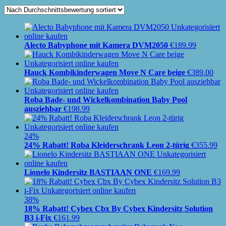
Alecto Babyphone mit Kamera DVM2050
€
189.99
Hauck Kombikinderwagen Move N Care beige
€
389.00
Roba Bade- und Wickelkombination Baby Pool
ausziehbar
€
198.99
24%
24% Rabatt! Roba Kleiderschrank Leon 2-türig
€
355.99
Lionelo Kindersitz BASTIAAN ONE
€
169.99
38%
18% Rabatt! Cybex Cbx By Cybex Kindersitz Solution
B3 i-Fix
€
161.99