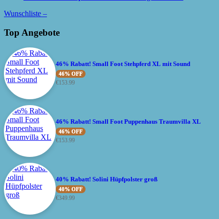
Wunschliste –
Top Angebote
46% Rabatt! Small Foot Stehpferd XL mit Sound
46% OFF
€
153.99
46% Rabatt! Small Foot Puppenhaus Traumvilla XL
46% OFF
€
153.99
40% Rabatt! Solini Hüpfpolster groß
40% OFF
€
349.99