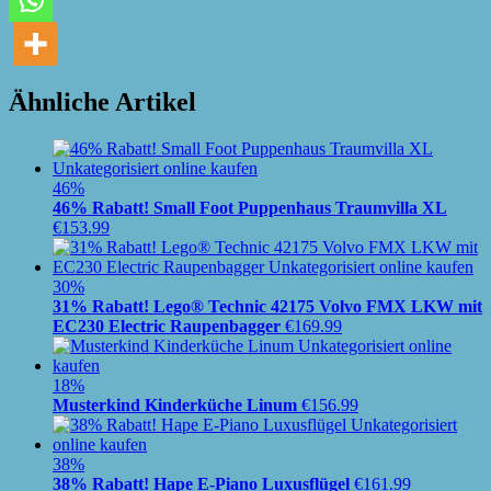
Ähnliche Artikel
46%
46% Rabatt! Small Foot Puppenhaus Traumvilla XL
€
153.99
30%
31% Rabatt! Lego® Technic 42175 Volvo FMX LKW mit
EC230 Electric Raupenbagger
€
169.99
18%
Musterkind Kinderküche Linum
€
156.99
38%
38% Rabatt! Hape E-Piano Luxusflügel
€
161.99