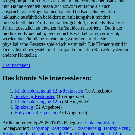
Kugelpumpe. Durch die Vielzahl an unterschiedlichen Bausteinen
und Bahnelementen lassen sich sowohl einfache als auch
anspruchsvolle Kugelbahnen bauen. Die Bausteine werden
inklusive ausführlich bebildertem Anleitungsheft mit drei
unterschiedlichen Aufbauvarianten geliefert, das die Kids ab vier
Jahren zusätzlich zu eigenen Aufbauideen inspiriert. Dank der
modularen Kugelbahn, bei der nichts wackelt oder verrutscht,
werden das räumliche Vorstellungsvermögen und erste
physikalische Gesetzte spielerisch vermittelt. Die Elemente sind in
Deutschland hergestellt und kompatibel mit den Bausteinsystemen
anderer Hersteller.
Hier bestellen!
Das könnte Sie interessieren:
Kinderspielzeug ab 12m-Restposten
(10 Angebote)
Spielzeug-Restposten
(15 Angebote)
Kinderspielzeug ab 12m
(24 Angebote)
Spielzeug
(52 Angebote)
Babyshop-Restposten
(330 Angebote)
Artikelnummer:
bp2536997008
Kategorie:
Unkategorisiert
Schlagwörter:
Babyshop-Restposten
,
Holzspielzeug
,
Holzspielzeug-
Restposten
,
Kinderspielzeug ab 12m
,
Kinderspielzeug ab 12m-