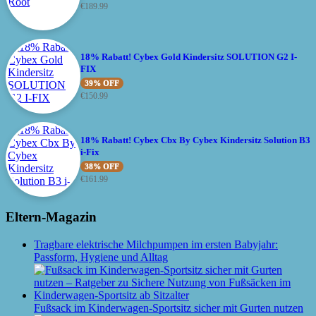
€
189.99
18% Rabatt! Cybex Gold Kindersitz SOLUTION G2 I-
FIX
39% OFF
€
150.99
18% Rabatt! Cybex Cbx By Cybex Kindersitz Solution B3
i-Fix
38% OFF
€
161.99
Eltern-Magazin
Tragbare elektrische Milchpumpen im ersten Babyjahr:
Passform, Hygiene und Alltag
Fußsack im Kinderwagen-Sportsitz sicher mit Gurten nutzen