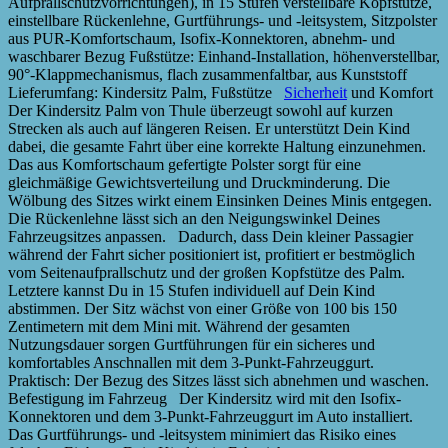
Aufprallschutzvorrichtungen), in 15 Stufen verstellbare Kopfstütze,
einstellbare Rückenlehne, Gurtführungs- und -leitsystem, Sitzpolster
aus PUR-Komfortschaum, Isofix-Konnektoren, abnehm- und
waschbarer Bezug Fußstütze: Einhand-Installation, höhenverstellbar,
90°-Klappmechanismus, flach zusammenfaltbar, aus Kunststoff
Lieferumfang: Kindersitz Palm, Fußstütze
Sicherheit
und Komfort
Der Kindersitz Palm von Thule überzeugt sowohl auf kurzen
Strecken als auch auf längeren Reisen. Er unterstützt Dein Kind
dabei, die gesamte Fahrt über eine korrekte Haltung einzunehmen.
Das aus Komfortschaum gefertigte Polster sorgt für eine
gleichmäßige Gewichtsverteilung und Druckminderung. Die
Wölbung des Sitzes wirkt einem Einsinken Deines Minis entgegen.
Die Rückenlehne lässt sich an den Neigungswinkel Deines
Fahrzeugsitzes anpassen. Dadurch, dass Dein kleiner Passagier
während der Fahrt sicher positioniert ist, profitiert er bestmöglich
vom Seitenaufprallschutz und der großen Kopfstütze des Palm.
Letztere kannst Du in 15 Stufen individuell auf Dein Kind
abstimmen. Der Sitz wächst von einer Größe von 100 bis 150
Zentimetern mit dem Mini mit. Während der gesamten
Nutzungsdauer sorgen Gurtführungen für ein sicheres und
komfortables Anschnallen mit dem 3-Punkt-Fahrzeuggurt.
Praktisch: Der Bezug des Sitzes lässt sich abnehmen und waschen.
Befestigung im Fahrzeug Der Kindersitz wird mit den Isofix-
Konnektoren und dem 3-Punkt-Fahrzeuggurt im Auto installiert.
Das Gurtführungs- und -leitsystem minimiert das Risiko eines