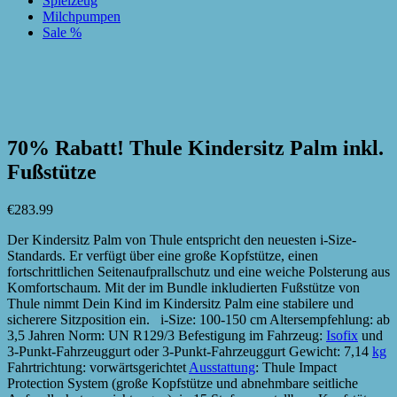
Spielzeug
Milchpumpen
Sale %
zur Wunschliste hinzufügen
zur Wunschliste hinzufügen
70% Rabatt! Thule Kindersitz Palm inkl.
Fußstütze
€
283.99
Der Kindersitz Palm von Thule entspricht den neuesten i-Size-
Standards. Er verfügt über eine große Kopfstütze, einen
fortschrittlichen Seitenaufprallschutz und eine weiche Polsterung aus
Komfortschaum. Mit der im Bundle inkludierten Fußstütze von
Thule nimmt Dein Kind im Kindersitz Palm eine stabilere und
sicherere Sitzposition ein. i-Size: 100-150 cm Altersempfehlung: ab
3,5 Jahren Norm: UN R129/3 Befestigung im Fahrzeug:
Isofix
und
3-Punkt-Fahrzeuggurt oder 3-Punkt-Fahrzeuggurt Gewicht: 7,14
kg
Fahrtrichtung: vorwärtsgerichtet
Ausstattung
: Thule Impact
Protection System (große Kopfstütze und abnehmbare seitliche