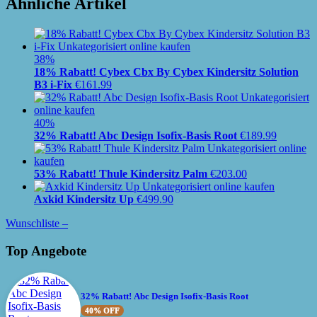
Ähnliche Artikel
38%
18% Rabatt! Cybex Cbx By Cybex Kindersitz Solution
B3 i-Fix
€
161.99
40%
32% Rabatt! Abc Design Isofix-Basis Root
€
189.99
53% Rabatt! Thule Kindersitz Palm
€
203.00
Axkid Kindersitz Up
€
499.90
Wunschliste –
Top Angebote
32% Rabatt! Abc Design Isofix-Basis Root
40% OFF