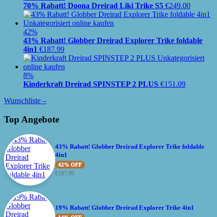
70% Rabatt! Doona Dreirad Liki Trike S5
€
249.00
42%
43% Rabatt! Globber Dreirad Explorer Trike foldable
4in1
€
187.99
8%
Kinderkraft Dreirad SPINSTEP 2 PLUS
€
151.09
Wunschliste –
Top Angebote
43% Rabatt! Globber Dreirad Explorer Trike foldable
4in1
42% OFF
€
187.99
19% Rabatt! Globber Dreirad Explorer Trike 4in1