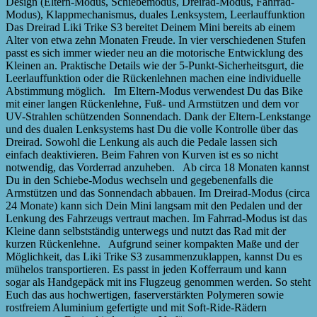
Design (Eltern-Modus, Schiebemodus, Dreirad-Modus, Fahrrad-
Modus), Klappmechanismus, duales Lenksystem, Leerlauffunktion
Das Dreirad Liki Trike S3 bereitet Deinem Mini bereits ab einem
Alter von etwa zehn Monaten Freude. In vier verschiedenen Stufen
passt es sich immer wieder neu an die motorische Entwicklung des
Kleinen an. Praktische Details wie der 5-Punkt-Sicherheitsgurt, die
Leerlauffunktion oder die Rückenlehnen machen eine individuelle
Abstimmung möglich. Im Eltern-Modus verwendest Du das Bike
mit einer langen Rückenlehne, Fuß- und Armstützen und dem vor
UV-Strahlen schützenden Sonnendach. Dank der Eltern-Lenkstange
und des dualen Lenksystems hast Du die volle Kontrolle über das
Dreirad. Sowohl die Lenkung als auch die Pedale lassen sich
einfach deaktivieren. Beim Fahren von Kurven ist es so nicht
notwendig, das Vorderrad anzuheben. Ab circa 18 Monaten kannst
Du in den Schiebe-Modus wechseln und gegebenenfalls die
Armstützen und das Sonnendach abbauen. Im Dreirad-Modus (circa
24 Monate) kann sich Dein Mini langsam mit den Pedalen und der
Lenkung des Fahrzeugs vertraut machen. Im Fahrrad-Modus ist das
Kleine dann selbstständig unterwegs und nutzt das Rad mit der
kurzen Rückenlehne. Aufgrund seiner kompakten Maße und der
Möglichkeit, das Liki Trike S3 zusammenzuklappen, kannst Du es
mühelos transportieren. Es passt in jeden Kofferraum und kann
sogar als Handgepäck mit ins Flugzeug genommen werden. So steht
Euch das aus hochwertigen, faserverstärkten Polymeren sowie
rostfreiem Aluminium gefertigte und mit Soft-Ride-Rädern