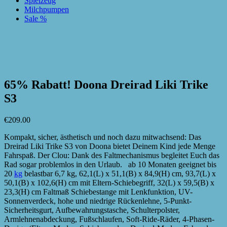
Spielzeug
Milchpumpen
Sale %
zur Wunschliste hinzufügen
zur Wunschliste hinzufügen
65% Rabatt! Doona Dreirad Liki Trike
S3
€
209.00
Kompakt, sicher, ästhetisch und noch dazu mitwachsend: Das
Dreirad Liki Trike S3 von Doona bietet Deinem Kind jede Menge
Fahrspaß. Der Clou: Dank des Faltmechanismus begleitet Euch das
Rad sogar problemlos in den Urlaub. ab 10 Monaten geeignet bis
20
kg
belastbar 6,7 kg, 62,1(L) x 51,1(B) x 84,9(H) cm, 93,7(L) x
50,1(B) x 102,6(H) cm mit Eltern-Schiebegriff, 32(L) x 59,5(B) x
23,3(H) cm Faltmaß Schiebestange mit Lenkfunktion, UV-
Sonnenverdeck, hohe und niedrige Rückenlehne, 5-Punkt-
Sicherheitsgurt, Aufbewahrungstasche, Schulterpolster,
Armlehnenabdeckung, Fußschlaufen, Soft-Ride-Räder, 4-Phasen-