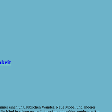
keit
rzimmer einen unglaublichen Wandel. Neue Möbel und anderes
 Ihr Kind in seinen ersten Lebensjahren benötigt, entdecken Sie