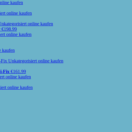
r
€
198.99
i-Fix
€
161.99