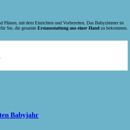
und Plänen, mit dem Einrichten und Vorbereiten. Das Babyzimmer ist
 für Sie, die gesamte
Erstausstattung aus einer Hand
zu bekommen.
g
sten Babyjahr