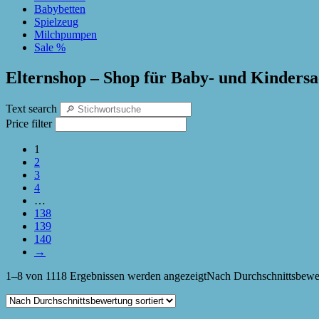
Babybetten
Spielzeug
Milchpumpen
Sale %
Elternshop – Shop für Baby- und Kinders
Text search
Price filter
1
2
3
4
…
138
139
140
→
1–8 von 1118 Ergebnissen werden angezeigt
Nach Durchschnittsbewer