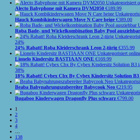
Alecto Babyphone mit Kamera DVM2050
€
189.99
Hauck Kombikinderwagen Move N Care beige
€
389.00
Roba Bade- und Wickelkombination Baby Pool ausziehba
24%
24% Rabatt! Roba Kleiderschrank Leon 2-türig
€
355.99
Lionelo Kindersitz BASTIAAN ONE
€
169.99
38%
18% Rabatt! Cybex Cbx By Cybex Kindersitz Solution B3 
Beaba Babynahrungszubereiter Babycook Neo
€
219.95
Bugaboo Kinderwagen Dragonfly Plus schwarz
€
799.00
1
2
3
4
…
138