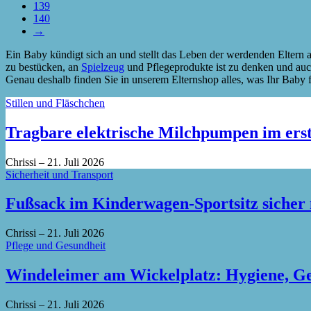
139
140
→
Ein Baby kündigt sich an und stellt das Leben der werdenden Eltern 
zu bestücken, an
Spielzeug
und Pflegeprodukte ist zu denken und auch 
Genau deshalb finden Sie in unserem Elternshop alles, was Ihr Baby fü
Stillen und Fläschchen
Tragbare elektrische Milchpumpen im erst
Chrissi
–
21. Juli 2026
Sicherheit und Transport
Fußsack im Kinderwagen-Sportsitz sicher
Chrissi
–
21. Juli 2026
Pflege und Gesundheit
Windeleimer am Wickelplatz: Hygiene, Ger
Chrissi
–
21. Juli 2026