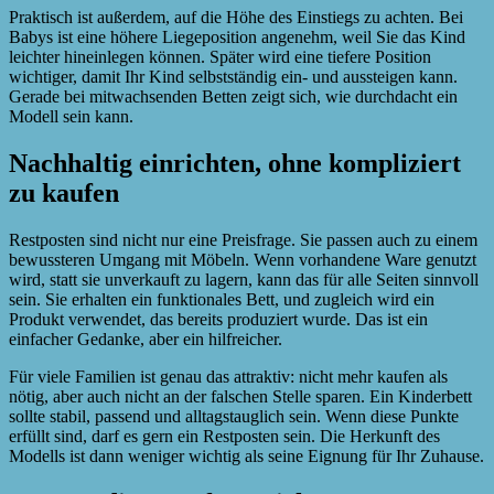
Praktisch ist außerdem, auf die Höhe des Einstiegs zu achten. Bei
Babys ist eine höhere Liegeposition angenehm, weil Sie das Kind
leichter hineinlegen können. Später wird eine tiefere Position
wichtiger, damit Ihr Kind selbstständig ein- und aussteigen kann.
Gerade bei mitwachsenden Betten zeigt sich, wie durchdacht ein
Modell sein kann.
Nachhaltig einrichten, ohne kompliziert
zu kaufen
Restposten sind nicht nur eine Preisfrage. Sie passen auch zu einem
bewussteren Umgang mit Möbeln. Wenn vorhandene Ware genutzt
wird, statt sie unverkauft zu lagern, kann das für alle Seiten sinnvoll
sein. Sie erhalten ein funktionales Bett, und zugleich wird ein
Produkt verwendet, das bereits produziert wurde. Das ist ein
einfacher Gedanke, aber ein hilfreicher.
Für viele Familien ist genau das attraktiv: nicht mehr kaufen als
nötig, aber auch nicht an der falschen Stelle sparen. Ein Kinderbett
sollte stabil, passend und alltagstauglich sein. Wenn diese Punkte
erfüllt sind, darf es gern ein Restposten sein. Die Herkunft des
Modells ist dann weniger wichtig als seine Eignung für Ihr Zuhause.