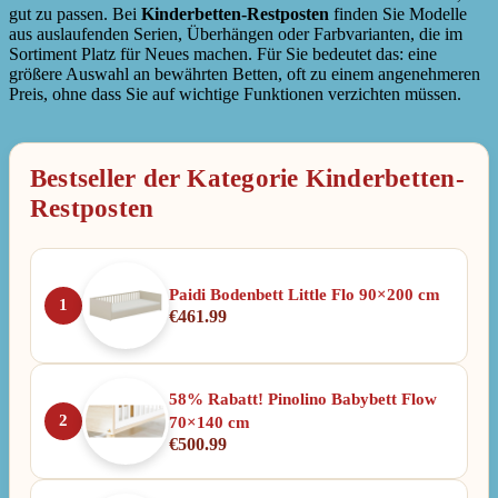
gut zu passen. Bei
Kinderbetten-Restposten
finden Sie Modelle
aus auslaufenden Serien, Überhängen oder Farbvarianten, die im
Sortiment Platz für Neues machen. Für Sie bedeutet das: eine
größere Auswahl an bewährten Betten, oft zu einem angenehmeren
Preis, ohne dass Sie auf wichtige Funktionen verzichten müssen.
Bestseller der Kategorie Kinderbetten-
Restposten
Paidi Bodenbett Little Flo 90×200 cm
1
€
461.99
58% Rabatt! Pinolino Babybett Flow
2
70×140 cm
€
500.99