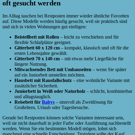
oft gesucht werden
Im Alltag tauchen bei Restposten immer wieder ähnliche Favoriten
auf. Diese Modelle werden häufig gesucht, weil sie praktisch sind
und sich in vielen Wohnungen gut einfügen:
Beistellbett mit Rollen
– leicht zu verschieben und für
flexible Schlafplätze geeignet.
Gitterbett 60 x 120 cm
– kompakt, klassisch und oft für die
ersten Lebensjahre gewählt.
Gitterbett 70 x 140 cm
– mit etwas mehr Liegefläche für
längere Nutzung.
Mitwachsendes Bett mit Umbauseiten
– wenn Sie später
auf ein Juniorbett umstellen möchten.
Hausbett mit Rausfallschutz
– eine wohnliche Variante mit
zusätzlicher Sicherheit.
Juniorbett in Weiß oder Naturholz
– schlicht, kombinierbar
und alltagstauglich.
Reisebett für
Babys
– sinnvoll als Zweitlösung für
Großeltern, Urlaub oder Tagesbesuche.
Gerade bei Restposten können solche Varianten interessant sein,
weil sie nicht dauerhaft in jeder Farbe oder Ausführung nachbestellt
werden. Wenn Sie ein bestimmtes Modell mögen, lohnt sich
manchmal eine schnelle Entscheidung. Trotzdem sollte der Kauf