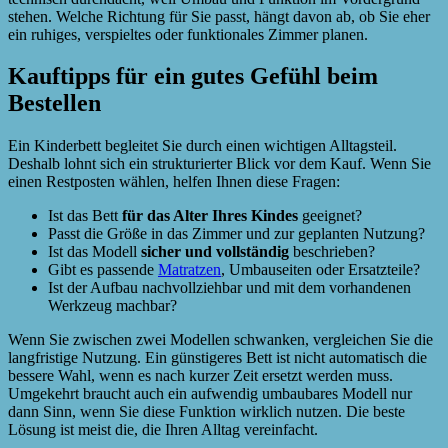
stehen. Welche Richtung für Sie passt, hängt davon ab, ob Sie eher
ein ruhiges, verspieltes oder funktionales Zimmer planen.
Kauftipps für ein gutes Gefühl beim
Bestellen
Ein Kinderbett begleitet Sie durch einen wichtigen Alltagsteil.
Deshalb lohnt sich ein strukturierter Blick vor dem Kauf. Wenn Sie
einen Restposten wählen, helfen Ihnen diese Fragen:
Ist das Bett
für das Alter Ihres Kindes
geeignet?
Passt die Größe in das Zimmer und zur geplanten Nutzung?
Ist das Modell
sicher und vollständig
beschrieben?
Gibt es passende
Matratzen
, Umbauseiten oder Ersatzteile?
Ist der Aufbau nachvollziehbar und mit dem vorhandenen
Werkzeug machbar?
Wenn Sie zwischen zwei Modellen schwanken, vergleichen Sie die
langfristige Nutzung. Ein günstigeres Bett ist nicht automatisch die
bessere Wahl, wenn es nach kurzer Zeit ersetzt werden muss.
Umgekehrt braucht auch ein aufwendig umbaubares Modell nur
dann Sinn, wenn Sie diese Funktion wirklich nutzen. Die beste
Lösung ist meist die, die Ihren Alltag vereinfacht.