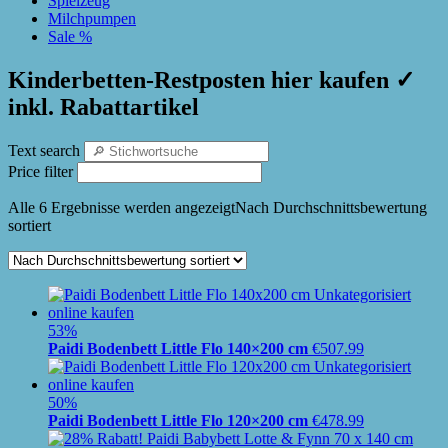
Spielzeug
Milchpumpen
Sale %
Kinderbetten-Restposten hier kaufen ✓
inkl. Rabattartikel
Text search
Price filter
Alle 6 Ergebnisse werden angezeigt
Nach Durchschnittsbewertung
sortiert
53%
Paidi Bodenbett Little Flo 140×200 cm
€
507.99
50%
Paidi Bodenbett Little Flo 120×200 cm
€
478.99