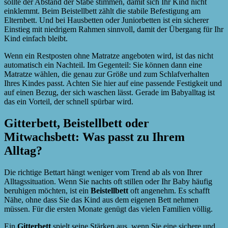
sollte der Abstand der Stäbe stimmen, damit sich Ihr Kind nicht
einklemmt. Beim Beistellbett zählt die stabile Befestigung am
Elternbett. Und bei Hausbetten oder Juniorbetten ist ein sicherer
Einstieg mit niedrigem Rahmen sinnvoll, damit der Übergang für Ihr
Kind einfach bleibt.
Wenn ein Restposten ohne Matratze angeboten wird, ist das nicht
automatisch ein Nachteil. Im Gegenteil: Sie können dann eine
Matratze wählen, die genau zur Größe und zum Schlafverhalten
Ihres Kindes passt. Achten Sie hier auf eine passende Festigkeit und
auf einen Bezug, der sich waschen lässt. Gerade im Babyalltag ist
das ein Vorteil, der schnell spürbar wird.
Gitterbett, Beistellbett oder
Mitwachsbett: Was passt zu Ihrem
Alltag?
Die richtige Bettart hängt weniger vom Trend ab als von Ihrer
Alltagssituation. Wenn Sie nachts oft stillen oder Ihr Baby häufig
beruhigen möchten, ist ein
Beistellbett
oft angenehm. Es schafft
Nähe, ohne dass Sie das Kind aus dem eigenen Bett nehmen
müssen. Für die ersten Monate genügt das vielen Familien völlig.
Ein
Gitterbett
spielt seine Stärken aus, wenn Sie eine sichere und