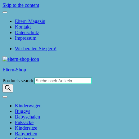
Skip to the content
Eltern-Magazin
Kontakt
Datenschutz
Impressum
Wir beraten Sie gern!
Eltern-Shop
Products search
Kinderwagen
Buggys
Babyschalen
Fußsäcke
Kindersitze
Babybetten