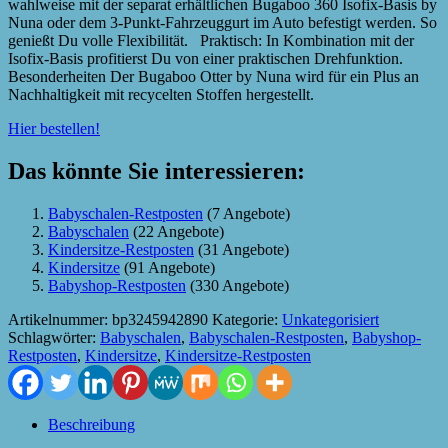
wahlweise mit der separat erhältlichen Bugaboo 360 Isofix-Basis by
Nuna oder dem 3-Punkt-Fahrzeuggurt im Auto befestigt werden. So
genießt Du volle Flexibilität. Praktisch: In Kombination mit der
Isofix-Basis profitierst Du von einer praktischen Drehfunktion.
Besonderheiten Der Bugaboo Otter by Nuna wird für ein Plus an
Nachhaltigkeit mit recycelten Stoffen hergestellt.
Hier bestellen!
Das könnte Sie interessieren:
Babyschalen-Restposten
(7 Angebote)
Babyschalen
(22 Angebote)
Kindersitze-Restposten
(31 Angebote)
Kindersitze
(91 Angebote)
Babyshop-Restposten
(330 Angebote)
Artikelnummer:
bp3245942890
Kategorie:
Unkategorisiert
Schlagwörter:
Babyschalen
,
Babyschalen-Restposten
,
Babyshop-
Restposten
,
Kindersitze
,
Kindersitze-Restposten
Beschreibung