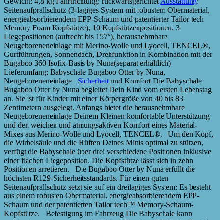
Gewicht: 4,8 kg Fahrtrichtung: rückwärtsgerichtet
Ausstattung
:
Seitenaufprallschutz (3-lagiges System mit robustem Obermaterial,
energieabsorbierendem EPP-Schaum und patentierter Tailor tech
Memory Foam Kopfstütze), 10 Kopfstützenpositionen, 3
Liegepositionen (aufrecht bis 157°), herausnehmbare
Neugeboreneneinlage mit Merino-Wolle und Lyocell, TENCEL®,
Gurtführungen, Sonnendach, Drehfunktion in Kombination mit der
Bugaboo 360 Isofix-Basis by Nuna(separat erhältlich)
Lieferumfang: Babyschale Bugaboo Otter by Nuna,
Neugeboreneneinlage
Sicherheit
und Komfort Die Babyschale
Bugaboo Otter by Nuna begleitet Dein Kind vom ersten Lebenstag
an. Sie ist für Kinder mit einer Körpergröße von 40 bis 83
Zentimetern ausgelegt. Anfangs bietet die herausnehmbare
Neugeboreneneinlage Deinem Kleinen komfortable Unterstützung
und den weichen und atmungsaktiven Komfort eines Material-
Mixes aus Merino-Wolle und Lyocell, TENCEL®. Um den Kopf,
die Wirbelsäule und die Hüften Deines Minis optimal zu stützen,
verfügt die Babyschale über drei verschiedene Positionen inklusive
einer flachen Liegeposition. Die Kopfstütze lässt sich in zehn
Positionen arretieren. Die Bugaboo Otter by Nuna erfüllt die
höchsten R129-Sicherheitsstandards. Für einen guten
Seitenaufprallschutz setzt sie auf ein dreilagiges System: Es besteht
aus einem robusten Obermaterial, energieabsorbierendem EPP-
Schaum und der patentierten Tailor tech™ Memory-Schaum-
Kopfstütze. Befestigung im Fahrzeug Die Babyschale kann