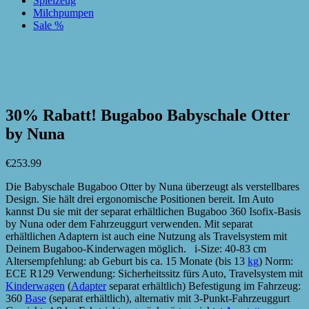
Spielzeug
Milchpumpen
Sale %
zur Wunschliste hinzufügen
zur Wunschliste hinzufügen
30% Rabatt! Bugaboo Babyschale Otter
by Nuna
€
253.99
Die Babyschale Bugaboo Otter by Nuna überzeugt als verstellbares
Design. Sie hält drei ergonomische Positionen bereit. Im Auto
kannst Du sie mit der separat erhältlichen Bugaboo 360 Isofix-Basis
by Nuna oder dem Fahrzeuggurt verwenden. Mit separat
erhältlichen Adaptern ist auch eine Nutzung als Travelsystem mit
Deinem Bugaboo-Kinderwagen möglich. i-Size: 40-83 cm
Altersempfehlung: ab Geburt bis ca. 15 Monate (bis 13
kg
) Norm:
ECE R129 Verwendung: Sicherheitssitz fürs Auto, Travelsystem mit
Kinderwagen
(
Adapter
separat erhältlich) Befestigung im Fahrzeug:
360
Base
(separat erhältlich), alternativ mit 3-Punkt-Fahrzeuggurt