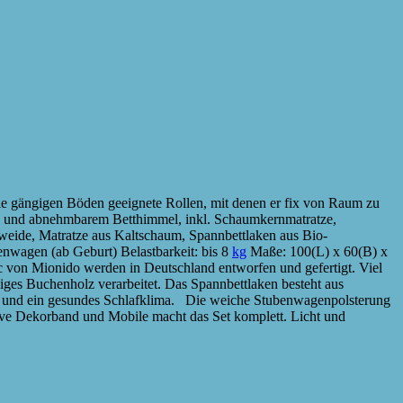
e gängigen Böden geeignete Rollen, mit denen er fix von Raum zu
 und abnehmbarem Betthimmel, inkl. Schaumkernmatratze,
rweide, Matratze aus Kaltschaum, Spannbettlaken aus Bio-
nwagen (ab Geburt) Belastbarkeit: bis 8
kg
Maße: 100(L) x 60(B) x
von Mionido werden in Deutschland entworfen und gefertigt. Viel
ebiges Buchenholz verarbeitet. Das Spannbettlaken besteht aus
on und ein gesundes Schlafklima. Die weiche Stubenwagenpolsterung
e Dekorband und Mobile macht das Set komplett. Licht und