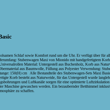
Basic
samen Schlaf sowie Komfort rund um die Uhr. Er verfügt über für all
ferumfang: Stubenwagen Maxi von Mionido mit handgefertigtem Korb
Universalrollen Material: Untergestell aus Buchenholz, Korb aus Natu
bermaterial aus Baumwolle, Füllung aus Polyester Verwendung: Stube
ange: 150(H) cm Alle Bestandteile des Stubenwagen-Sets Maxi Basic 
fertigte Korb besteht aus Naturweide, für das Untergestell wurde langl
sbohrungen und Luftkanäle sorgen für eine optimierte Luftzirkulati
er Maschine gewaschen werden. Ein bezaubernder Betthimmel inklusiv
tmosphäre zu schaffen.