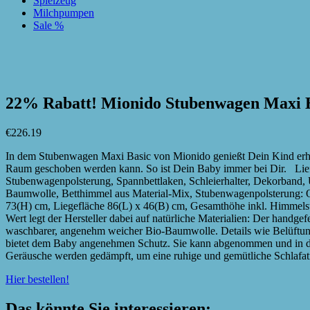
Spielzeug
Milchpumpen
Sale %
zur Wunschliste hinzufügen
zur Wunschliste hinzufügen
22% Rabatt! Mionido Stubenwagen Maxi 
€
226.19
In dem Stubenwagen Maxi Basic von Mionido genießt Dein Kind erhol
Raum geschoben werden kann. So ist Dein Baby immer bei Dir. Lie
Stubenwagenpolsterung, Spannbettlaken, Schleierhalter, Dekorband, 
Baumwolle, Betthimmel aus Material-Mix, Stubenwagenpolsterung: O
73(H) cm, Liegefläche 86(L) x 46(B) cm, Gesamthöhe inkl. Himmelst
Wert legt der Hersteller dabei auf natürliche Materialien: Der handge
waschbarer, angenehm weicher Bio-Baumwolle. Details wie Belüftung
bietet dem Baby angenehmen Schutz. Sie kann abgenommen und in d
Geräusche werden gedämpft, um eine ruhige und gemütliche Schlafa
Hier bestellen!
Das könnte Sie interessieren: