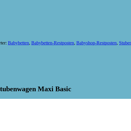
ter:
Babybetten
,
Babybetten-Restposten
,
Babyshop-Restposten
,
Stube
Stubenwagen Maxi Basic