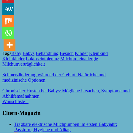
Tags
Baby
Babys
Behandlung
Besuch
Kinder
Kleinkind
Kleinkinder
Laktoseintoleranz
Milchproteinallergie
Milchunverträglichkeit
Schmerzlinderung während der Geburt: Natürliche und
medizinische Optionen
Chronischer Husten bei Babys: Mögliche Ursachen, Symptome und
Abhilfemaßnahmen
Wunschliste –
Eltern-Magazin
Tragbare elektrische Milchpumpen im ersten Babyjahr:
Passform, Hygiene und Alltag