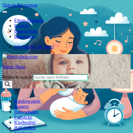
Skip to the content
Eltern-Magazin
Kontakt
Datenschutz
Impressum
Wir beraten Sie gern!
Eltern-Shop
Products search
Kinderwagen
Buggys
Babyschalen
Fußsäcke
Kindersitze
Babybetten