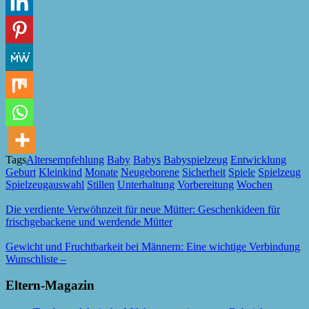
Tags
Altersempfehlung
Baby
Babys
Babyspielzeug
Entwicklung
Geburt
Kleinkind
Monate
Neugeborene
Sicherheit
Spiele
Spielzeug
Spielzeugauswahl
Stillen
Unterhaltung
Vorbereitung
Wochen
Die verdiente Verwöhnzeit für neue Mütter: Geschenkideen für
frischgebackene und werdende Mütter
Gewicht und Fruchtbarkeit bei Männern: Eine wichtige Verbindung
Wunschliste –
Eltern-Magazin