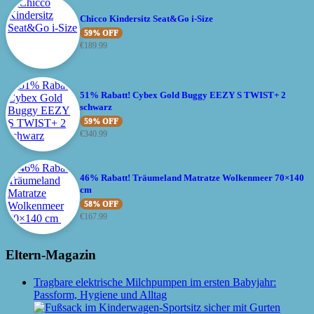
Chicco Kindersitz Seat&Go i-Size
59% OFF
€
189.99
51% Rabatt! Cybex Gold Buggy EEZY S TWIST+ 2
schwarz
59% OFF
€
340.99
46% Rabatt! Träumeland Matratze Wolkenmeer 70×140
cm
58% OFF
€
167.99
Eltern-Magazin
Tragbare elektrische Milchpumpen im ersten Babyjahr:
Passform, Hygiene und Alltag