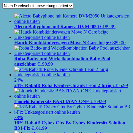
Alecto Babyphone mit Kamera DVM2050
€
189.99
Hauck Kombikinderwagen Move N Care beige
€
389.00
Roba Bade- und Wickelkombination Baby Pool
ausziehbar
€
198.99
24%
24% Rabatt! Roba Kleiderschrank Leon 2-türig
€
355.99
Lionelo Kindersitz BASTIAAN ONE
€
169.99
38%
18% Rabatt! Cybex Cbx By Cybex Kindersitz Solution
B3 i-Fix
€
161.99