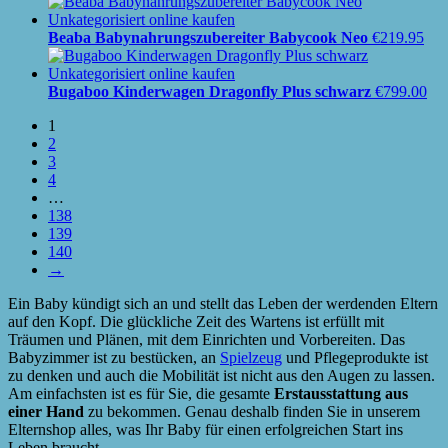
Beaba Babynahrungszubereiter Babycook Neo
€
219.95
Bugaboo Kinderwagen Dragonfly Plus schwarz
€
799.00
1
2
3
4
…
138
139
140
→
Ein Baby kündigt sich an und stellt das Leben der werdenden Eltern
auf den Kopf. Die glückliche Zeit des Wartens ist erfüllt mit
Träumen und Plänen, mit dem Einrichten und Vorbereiten. Das
Babyzimmer ist zu bestücken, an
Spielzeug
und Pflegeprodukte ist
zu denken und auch die Mobilität ist nicht aus den Augen zu lassen.
Am einfachsten ist es für Sie, die gesamte
Erstausstattung aus
einer Hand
zu bekommen. Genau deshalb finden Sie in unserem
Elternshop alles, was Ihr Baby für einen erfolgreichen Start ins
Leben braucht.