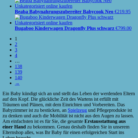
Beaba Babynahrungszubereiter Babycook Neo
€
219.95
Bugaboo Kinderwagen Dragonfly Plus schwarz
€
799.00
1
2
3
4
…
138
139
140
→
Ein Baby kündigt sich an und stellt das Leben der werdenden Eltern
auf den Kopf. Die glückliche Zeit des Wartens ist erfüllt mit
Träumen und Plänen, mit dem Einrichten und Vorbereiten. Das
Babyzimmer ist zu bestücken, an
Spielzeug
und Pflegeprodukte ist
zu denken und auch die Mobilität ist nicht aus den Augen zu lassen.
Am einfachsten ist es für Sie, die gesamte
Erstausstattung aus
einer Hand
zu bekommen. Genau deshalb finden Sie in unserem
Elternshop alles, was Ihr Baby für einen erfolgreichen Start ins
Leben braucht.