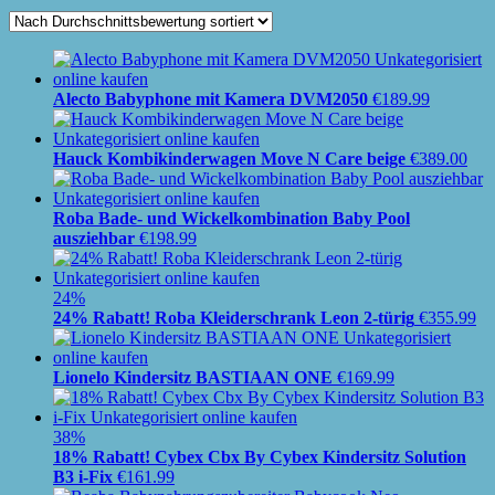
Alecto Babyphone mit Kamera DVM2050
€
189.99
Hauck Kombikinderwagen Move N Care beige
€
389.00
Roba Bade- und Wickelkombination Baby Pool
ausziehbar
€
198.99
24%
24% Rabatt! Roba Kleiderschrank Leon 2-türig
€
355.99
Lionelo Kindersitz BASTIAAN ONE
€
169.99
38%
18% Rabatt! Cybex Cbx By Cybex Kindersitz Solution
B3 i-Fix
€
161.99