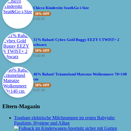
Chicco Kindersitz Seat&Go i-Size
59% OFF
€
189.99
51% Rabatt! Cybex Gold Buggy EEZY S TWIST+ 2
schwarz
59% OFF
€
340.99
46% Rabatt! Träumeland Matratze Wolkenmeer 70×140
cm
58% OFF
€
167.99
Eltern-Magazin
Tragbare elektrische Milchpumpen im ersten Babyjahr:
Passform, Hygiene und Alltag