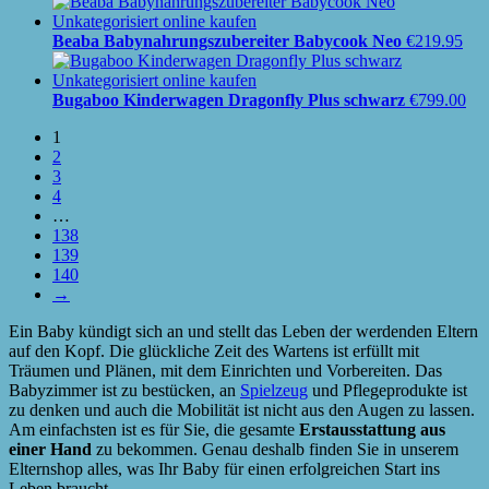
Beaba Babynahrungszubereiter Babycook Neo
€
219.95
Bugaboo Kinderwagen Dragonfly Plus schwarz
€
799.00
1
2
3
4
…
138
139
140
→
Ein Baby kündigt sich an und stellt das Leben der werdenden Eltern
auf den Kopf. Die glückliche Zeit des Wartens ist erfüllt mit
Träumen und Plänen, mit dem Einrichten und Vorbereiten. Das
Babyzimmer ist zu bestücken, an
Spielzeug
und Pflegeprodukte ist
zu denken und auch die Mobilität ist nicht aus den Augen zu lassen.
Am einfachsten ist es für Sie, die gesamte
Erstausstattung aus
einer Hand
zu bekommen. Genau deshalb finden Sie in unserem
Elternshop alles, was Ihr Baby für einen erfolgreichen Start ins
Leben braucht.