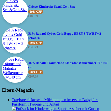
Chicco Kindersitz Seat&Go i-Size
59% OFF
€
189.99
51% Rabatt! Cybex Gold Buggy EEZY S TWIST+ 2
schwarz
59% OFF
€
340.99
46% Rabatt! Träumeland Matratze Wolkenmeer 70×140
cm
58% OFF
€
167.99
Eltern-Magazin
Tragbare elektrische Milchpumpen im ersten Babyjahr:
Passform, Hygiene und Alltag