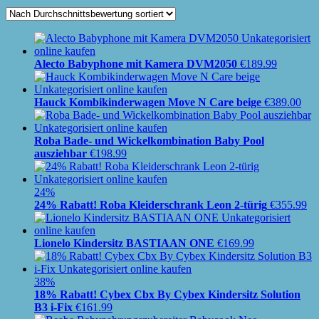
Alecto Babyphone mit Kamera DVM2050
€
189.99
Hauck Kombikinderwagen Move N Care beige
€
389.00
Roba Bade- und Wickelkombination Baby Pool
ausziehbar
€
198.99
24%
24% Rabatt! Roba Kleiderschrank Leon 2-türig
€
355.99
Lionelo Kindersitz BASTIAAN ONE
€
169.99
38%
18% Rabatt! Cybex Cbx By Cybex Kindersitz Solution
B3 i-Fix
€
161.99