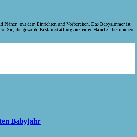
und Plänen, mit dem Einrichten und Vorbereiten. Das Babyzimmer ist
 für Sie, die gesamte
Erstausstattung aus einer Hand
zu bekommen.
g
sten Babyjahr