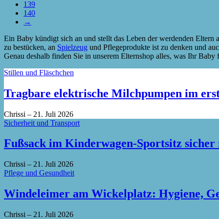
139
140
→
Ein Baby kündigt sich an und stellt das Leben der werdenden Eltern 
zu bestücken, an
Spielzeug
und Pflegeprodukte ist zu denken und auch 
Genau deshalb finden Sie in unserem Elternshop alles, was Ihr Baby fü
Stillen und Fläschchen
Tragbare elektrische Milchpumpen im erst
Chrissi
–
21. Juli 2026
Sicherheit und Transport
Fußsack im Kinderwagen-Sportsitz sicher
Chrissi
–
21. Juli 2026
Pflege und Gesundheit
Windeleimer am Wickelplatz: Hygiene, Ger
Chrissi
–
21. Juli 2026