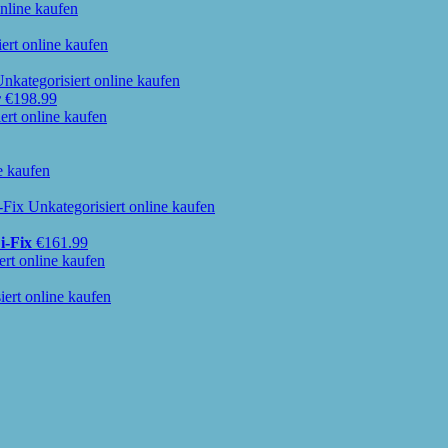
r
€
198.99
i-Fix
€
161.99