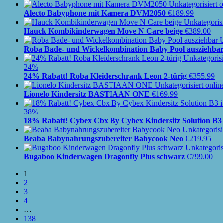
Alecto Babyphone mit Kamera DVM2050
€
189.99
Hauck Kombikinderwagen Move N Care beige
€
389.00
Roba Bade- und Wickelkombination Baby Pool ausziehba
24%
24% Rabatt! Roba Kleiderschrank Leon 2-türig
€
355.99
Lionelo Kindersitz BASTIAAN ONE
€
169.99
38%
18% Rabatt! Cybex Cbx By Cybex Kindersitz Solution B3 
Beaba Babynahrungszubereiter Babycook Neo
€
219.95
Bugaboo Kinderwagen Dragonfly Plus schwarz
€
799.00
1
2
3
4
…
138