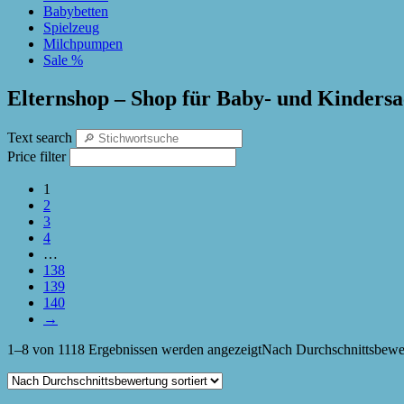
Babybetten
Spielzeug
Milchpumpen
Sale %
Elternshop – Shop für Baby- und Kinders
Text search
Price filter
1
2
3
4
…
138
139
140
→
1–8 von 1118 Ergebnissen werden angezeigt
Nach Durchschnittsbewer