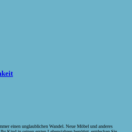
keit
rzimmer einen unglaublichen Wandel. Neue Möbel und anderes
 Ihr Kind in seinen ersten Lebensjahren benötigt, entdecken Sie