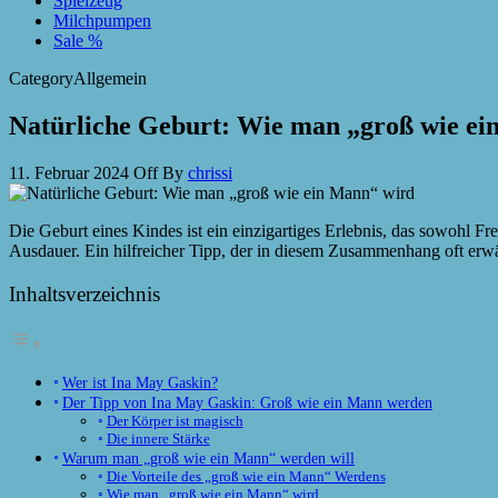
Spielzeug
Milchpumpen
Sale %
Category
Allgemein
Natürliche Geburt: Wie man „groß wie ei
11. Februar 2024
Off
By
chrissi
Die Geburt eines Kindes ist ein einzigartiges Erlebnis, das sowohl F
Ausdauer. Ein hilfreicher Tipp, der in diesem Zusammenhang oft er
Inhaltsverzeichnis
Wer ist Ina May Gaskin?
Der Tipp von Ina May Gaskin: Groß wie ein Mann werden
Der Körper ist magisch
Die innere Stärke
Warum man „groß wie ein Mann“ werden will
Die Vorteile des „groß wie ein Mann“ Werdens
Wie man „groß wie ein Mann“ wird